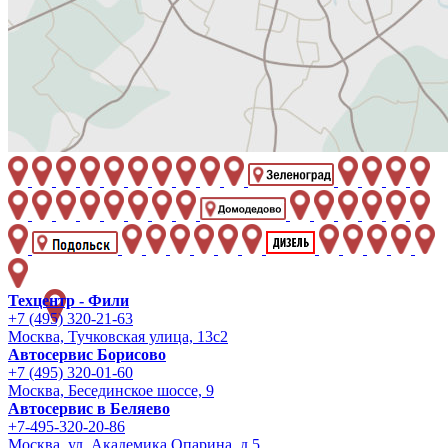
Техцентр - Фили
+7 (495) 320-21-63
Москва, Тучковская улица, 13с2
Автосервис Борисово
+7 (495) 320-01-60
Москва, Бесединское шоссе, 9
Автосервис в Беляево
+7-495-320-20-86
Москва, ул. Академика Опарина, д.5