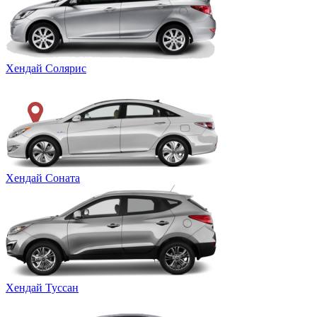
Хендай Солярис
Хендай Соната
Хендай Туссан