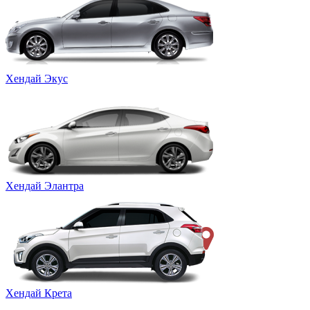
Хендай Экус
Хендай Элантра
Хендай Крета