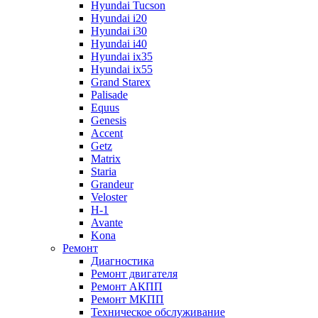
Hyundai Tucson
Hyundai i20
Hyundai i30
Hyundai i40
Hyundai ix35
Hyundai ix55
Grand Starex
Palisade
Equus
Genesis
Accent
Getz
Matrix
Staria
Grandeur
Veloster
H-1
Avante
Kona
Ремонт
Диагностика
Ремонт двигателя
Ремонт АКПП
Ремонт МКПП
Техническое обслуживание