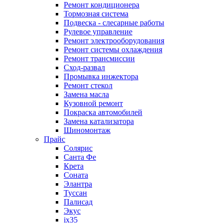
Ремонт кондиционера
Тормозная система
Подвеска - слесарные работы
Рулевое управление
Ремонт электрооборудования
Ремонт системы охлаждения
Ремонт трансмиссии
Сход-развал
Промывка инжектора
Ремонт стекол
Замена масла
Кузовной ремонт
Покраска автомобилей
Замена катализатора
Шиномонтаж
Прайс
Солярис
Санта Фе
Крета
Соната
Элантра
Туссан
Палисад
Экус
ix35