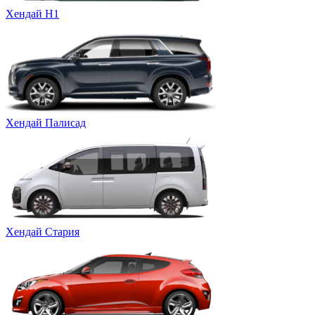
Хендай Н1
Хендай Палисад
Хендай Стария