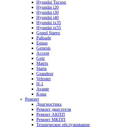
Hyundai Tucson
Hyundai i20
Hyundai i30
Hyundai i40
Hyundai ix35
Hyundai ix55
Grand Starex
Palisade
Equus
Genesis
Accent
Getz
Matrix
Staria
Grandeur
Veloster
H-1
Avante
Kona
Ремонт
Диагностика
Ремонт двигателя
Ремонт АКПП
Ремонт МКПП
Техническое обслуживание