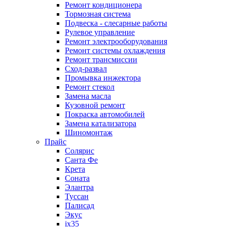
Ремонт кондиционера
Тормозная система
Подвеска - слесарные работы
Рулевое управление
Ремонт электрооборудования
Ремонт системы охлаждения
Ремонт трансмиссии
Сход-развал
Промывка инжектора
Ремонт стекол
Замена масла
Кузовной ремонт
Покраска автомобилей
Замена катализатора
Шиномонтаж
Прайс
Солярис
Санта Фе
Крета
Соната
Элантра
Туссан
Палисад
Экус
ix35