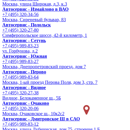
Москва, улица Широкая, д.3, к.3
Автосервис - Измайлово в ВАО
+7 (495) 320-34-56
Москва, Сиреневый бульвар, 83
Автосервис - Подольск
+7 (495) 320-27-80
Симферопольское шоссе, 42-й километр, 1
Автосервис - Сетунь
+7 (495) 989-83-23
ул. Горбунова, д.2
Автосервис - Южная
+7 (495) 989-83-27
Москва, Днепропетровский проезд, дом 7
Автосервис - Перово
+7 (495) 989-83-64
Москва, 1-ый проезд Перова Поля, дом 3, стр. 7
Автосервис - Видное
+7 (495) 320-27-38
Видное, Белокаменное ш., 5Б
Автосервис - Очаково
+7 (495) 320-20-06
Москва, Очаковское ш., 10к2с2
Автосервис - Дмитровское Ш в САО
+7 (495) 989-83-12
Москва, улица Дубнинская, дом 75, строение 1 Б