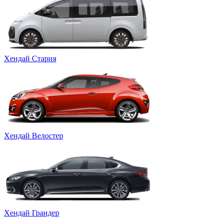
Хендай Стария
Хендай Велостер
Хендай Грандер