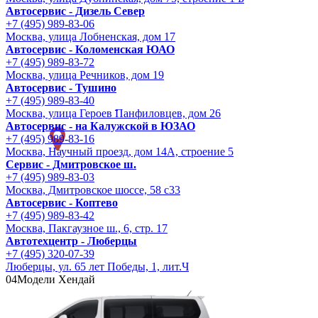
Автосервис - Дизель Север
+7 (495) 989-83-06
Москва, улица Лобненская, дом 17
Автосервис - Коломенская ЮАО
+7 (495) 989-83-72
Москва, улица Речников, дом 19
Автосервис - Тушино
+7 (495) 989-83-40
Москва, улица Героев Панфиловцев, дом 26
Автосервис - на Калужской в ЮЗАО
+7 (495) 989-83-16
Москва, Научный проезд, дом 14А, строение 5
Сервис - Дмитровское ш.
+7 (495) 989-83-03
Москва, Дмитровское шоссе, 58 с33
Автосервис - Коптево
+7 (495) 989-83-42
Москва, Пакгаузное ш., 6, стр. 17
Автотехцентр - Люберцы
+7 (495) 320-07-39
Люберцы, ул. 65 лет Победы, 1, лит.Ч
04
Модели Хендай