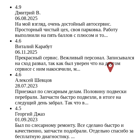
4.9
Дмитрий В.
06.08.2025
На мой взгляд, очень достойный автосервис.
Просторный чистый цех, своя парковка. Работу
выполнили на пять баллов с плюсом и то...
4.6
Виталий Карабут
06.11.2025
Прекрасный сервис. Вежливый персонал. Записывался
на сход развал, так как был уверен что на другом
сервисе с ним накосячили, м...
4.6
Алексей Шевцов
28.07.2023
Приезжал по слесарным делам. Половину подвески
перебрали. Запчасти быстро подвезли, в итоге на
следущий день забрал. Так что в...
4.5
Георгий Джаз
01.09.2023
Был по слесарному ремонту. Все сделано быстро и
качественно, запчасти подобрали. Отдельно спасибо за
бесплатную диагностику. ...