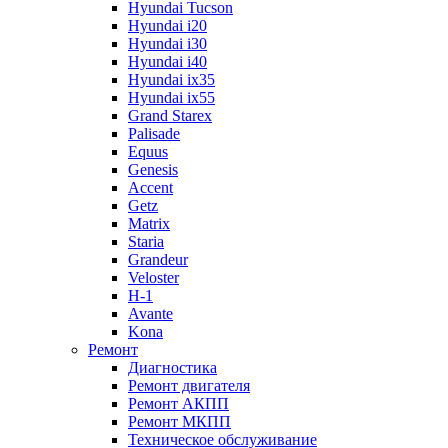
Hyundai Tucson
Hyundai i20
Hyundai i30
Hyundai i40
Hyundai ix35
Hyundai ix55
Grand Starex
Palisade
Equus
Genesis
Accent
Getz
Matrix
Staria
Grandeur
Veloster
H-1
Avante
Kona
Ремонт
Диагностика
Ремонт двигателя
Ремонт АКПП
Ремонт МКПП
Техническое обслуживание