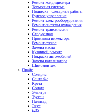
Ремонт кондиционера
Тормозная система
Подвеска - слесарные работы
Рулевое управление
Ремонт электрооборудования
Ремонт системы охлаждения
Ремонт трансмиссии
Сход-развал
Промывка инжектора
Ремонт стекол
Замена масла
Кузовной ремонт
Покраска автомобилей
Замена катализатора
Шиномонтаж
Прайс
Солярис
Санта Фе
Крета
Соната
Элантра
Туссан
Палисад
Экус
ix35