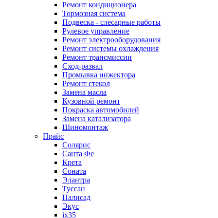
Ремонт кондиционера
Тормозная система
Подвеска - слесарные работы
Рулевое управление
Ремонт электрооборудования
Ремонт системы охлаждения
Ремонт трансмиссии
Сход-развал
Промывка инжектора
Ремонт стекол
Замена масла
Кузовной ремонт
Покраска автомобилей
Замена катализатора
Шиномонтаж
Прайс
Солярис
Санта Фе
Крета
Соната
Элантра
Туссан
Палисад
Экус
ix35