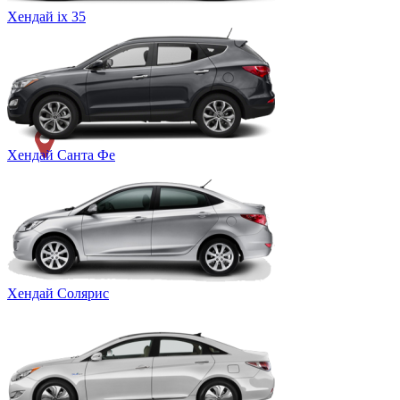
Хендай ix 35
Хендай Санта Фе
Хендай Солярис