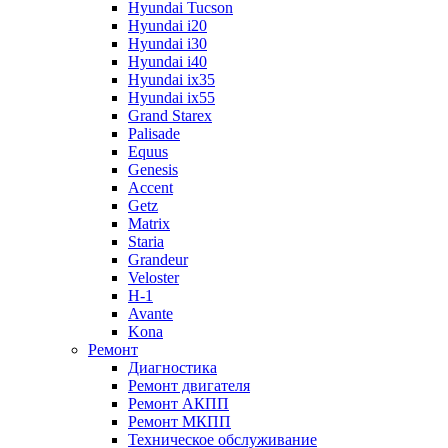
Hyundai Tucson
Hyundai i20
Hyundai i30
Hyundai i40
Hyundai ix35
Hyundai ix55
Grand Starex
Palisade
Equus
Genesis
Accent
Getz
Matrix
Staria
Grandeur
Veloster
H-1
Avante
Kona
Ремонт
Диагностика
Ремонт двигателя
Ремонт АКПП
Ремонт МКПП
Техническое обслуживание