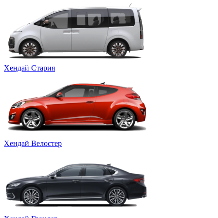
Хендай Стария
Хендай Велостер