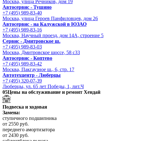
Москва, улица Речников, дом 19
Автосервис - Тушино
+7 (495) 989-83-40
Москва, улица Героев Панфиловцев, дом 26
Автосервис - на Калужской в ЮЗАО
+7 (495) 989-83-16
Москва, Научный проезд, дом 14А, строение 5
Сервис - Дмитровское ш.
+7 (495) 989-83-03
Москва, Дмитровское шоссе, 58 с33
Автосервис - Коптево
+7 (495) 989-83-42
Москва, Пакгаузное ш., 6, стр. 17
Автотехцентр - Люберцы
+7 (495) 320-07-39
Люберцы, ул. 65 лет Победы, 1, лит.Ч
05
Цены на обслуживание и ремонт Хендай
Подвеска и ходовая
Замена:
ступичного подшипника
от 2550 руб.
переднего амортизатора
от 2430 руб.
сайлентблока рычага