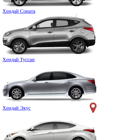
Хендай Соната
Хендай Туссан
Хендай Экус