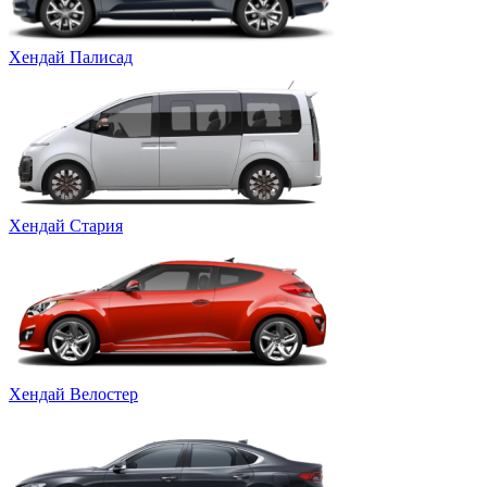
Хендай Палисад
Хендай Стария
Хендай Велостер