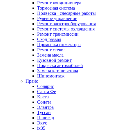
Ремонт кондиционера
Тормозная система
Подвеска - слесарные работы
Рулевое управление
Ремонт электрооборудования
Ремонт системы охлаждения
Ремонт трансмиссии
Сход-развал
Промывка инжектора
Ремонт стекол
Замена масла
Кузовной ремонт
Покраска автомобилей
Замена катализатора
Шиномонтаж
Прайс
Солярис
Санта Фе
Крета
Соната
Элантра
Туссан
Палисад
Экус
ix35