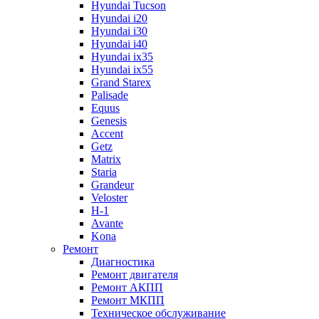
Hyundai Tucson
Hyundai i20
Hyundai i30
Hyundai i40
Hyundai ix35
Hyundai ix55
Grand Starex
Palisade
Equus
Genesis
Accent
Getz
Matrix
Staria
Grandeur
Veloster
H-1
Avante
Kona
Ремонт
Диагностика
Ремонт двигателя
Ремонт АКПП
Ремонт МКПП
Техническое обслуживание