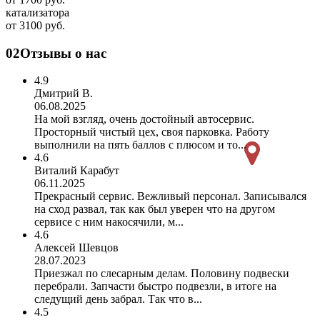
катализатора
от 3100 руб.
02
Отзывы о нас
4.9
Дмитрий В.
06.08.2025
На мой взгляд, очень достойный автосервис.
Просторный чистый цех, своя парковка. Работу
выполнили на пять баллов с плюсом и то...
4.6
Виталий Карабут
06.11.2025
Прекрасный сервис. Вежливый персонал. Записывался
на сход развал, так как был уверен что на другом
сервисе с ним накосячили, м...
4.6
Алексей Шевцов
28.07.2023
Приезжал по слесарным делам. Половину подвески
перебрали. Запчасти быстро подвезли, в итоге на
следущий день забрал. Так что в...
4.5