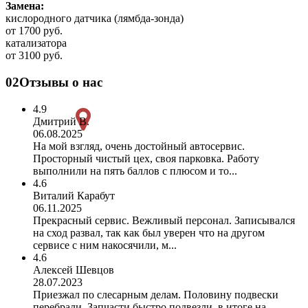
Замена:
кислородного датчика (лямбда-зонда)
от 1700 руб.
катализатора
от 3100 руб.
02
Отзывы о нас
4.9
Дмитрий В.
06.08.2025
На мой взгляд, очень достойный автосервис.
Просторный чистый цех, своя парковка. Работу
выполнили на пять баллов с плюсом и то...
4.6
Виталий Карабут
06.11.2025
Прекрасный сервис. Вежливый персонал. Записывался
на сход развал, так как был уверен что на другом
сервисе с ним накосячили, м...
4.6
Алексей Шевцов
28.07.2023
Приезжал по слесарным делам. Половину подвески
перебрали. Запчасти быстро подвезли, в итоге на