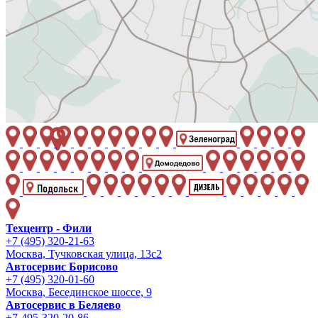
Техцентр - Фили
+7 (495) 320-21-63
Москва, Тучковская улица, 13с2
Автосервис Борисово
+7 (495) 320-01-60
Москва, Бесединское шоссе, 9
Автосервис в Беляево
+7-495-320-20-86