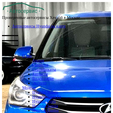
Проверенные автосервисы Хендай в Москве
Автосервисы Hyundai на карте
О нас
Акции
Гарантия
Сертификаты
Запчасти
Видео работ
Эксперт
Модели
Hyundai Solaris
Hyundai Santa Fe
Hyundai Creta
Hyundai Sonata
Hyundai Elantra