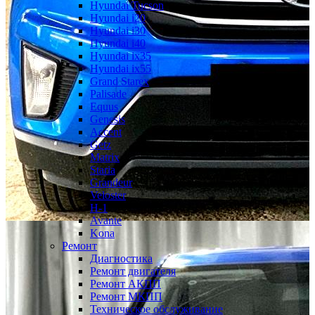
Hyundai Tucson
Hyundai i20
Hyundai i30
Hyundai i40
Hyundai ix35
Hyundai ix55
Grand Starex
Palisade
Equus
Genesis
Accent
Getz
Matrix
Staria
Grandeur
Veloster
H-1
Avante
Kona
Ремонт
Диагностика
Ремонт двигателя
Ремонт АКПП
Ремонт МКПП
Техническое обслуживание