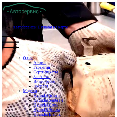
Проверенные автосервисы Хендай в Москве
Автосервисы Hyundai на карте
О нас
Акции
Гарантия
Сертификаты
Запчасти
Видео работ
Эксперт
Модели
Hyundai Solaris
Hyundai Santa Fe
Hyundai Creta
Hyundai Sonata
Hyundai Elantra