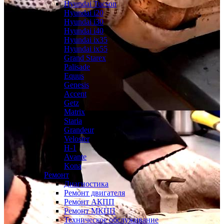
Hyundai Tucson
Hyundai i20
Hyundai i30
Hyundai i40
Hyundai ix35
Hyundai ix55
Grand Starex
Palisade
Equus
Genesis
Accent
Getz
Matrix
Staria
Grandeur
Veloster
H-1
Avante
Kona
Ремонт
Диагностика
Ремонт двигателя
Ремонт АКПП
Ремонт МКПП
Техническое обслуживание