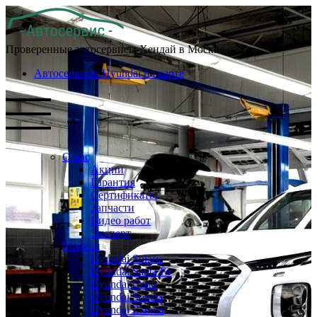
Проверенные автосервисы Хендай в Москве
Автосервисы Hyundai на карте
О нас
Акции
Гарантия
Сертификаты
Запчасти
Видео работ
Эксперт
Модели
Hyundai Solaris
Hyundai Santa Fe
Hyundai Creta
Hyundai Sonata
Hyundai Elantra