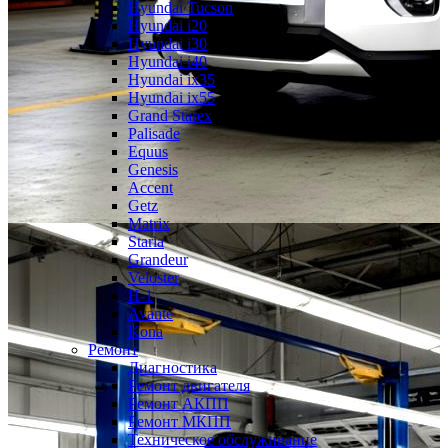
Hyundai Tucson
Hyundai i20
Hyundai i30
Hyundai i40
Hyundai ix35
Hyundai ix55
Grand Starex
Palisade
Equus
Genesis
Accent
Getz
Matrix
Staria
Grandeur
Veloster
H-1
Avante
Kona
Ремонт
Диагностика
Ремонт двигателя
Ремонт АКПП
Ремонт МКПП
Техническое обслуживание