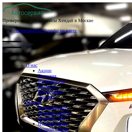
Проверенные автосервисы Хендай в Москве
Автосервисы Hyundai на карте
О нас
Акции
Гарантия
Сертификаты
Запчасти
Видео работ
Эксперт
Модели
Hyundai Solaris
Hyundai Santa Fe
Hyundai Creta
Hyundai Sonata
Hyundai Elantra