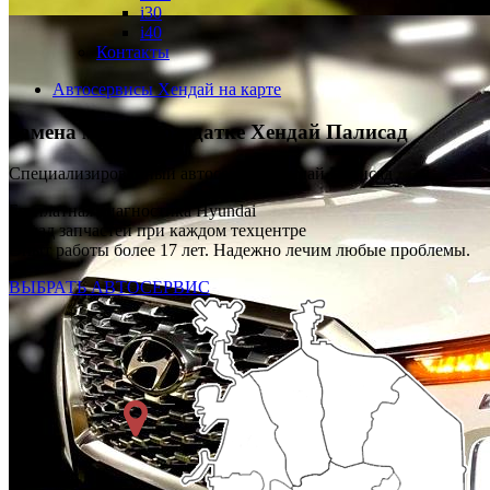
i30
i40
Контакты
Автосервисы Хендай на карте
Замена масла в раздатке
Хендай Палисад
Специализированный автосервис Хендай Палисад
Бесплатная диагностика Hyundai
Склад запчастей при каждом техцентре
Опыт работы более 17 лет. Надежно лечим любые проблемы.
ВЫБРАТЬ АВТОСЕРВИС