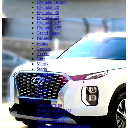
Hyundai Tucson
Hyundai i20
Hyundai i30
Hyundai i40
Hyundai ix35
Hyundai ix55
Grand Starex
Palisade
Equus
Genesis
Accent
Getz
Matrix
Staria
Grandeur
Veloster
H-1
Avante
Kona
Ремонт
Диагностика
Ремонт двигателя
Ремонт АКПП
Ремонт МКПП
Техническое обслуживание