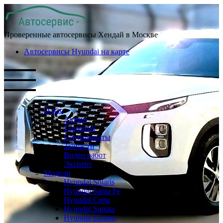
Проверенные автосервисы Хендай в Москве
Автосервисы Hyundai на карте
О нас
Акции
Гарантия
Сертификаты
Запчасти
Видео работ
Эксперт
Модели
Hyundai Solaris
Hyundai Santa Fe
Hyundai Creta
Hyundai Sonata
Hyundai Elantra