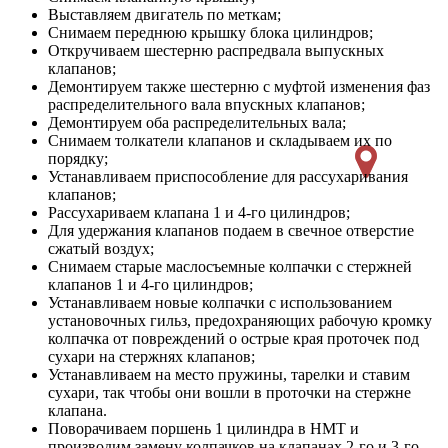
Выставляем двигатель по меткам;
Снимаем переднюю крышку блока цилиндров;
Откручиваем шестерню распредвала выпускных
клапанов;
Демонтируем также шестерню с муфтой изменения фаз
распределительного вала впускных клапанов;
Демонтируем оба распределительных вала;
Снимаем толкатели клапанов и складываем их по
порядку;
Устанавливаем приспособление для рассухаривания
клапанов;
Рассухариваем клапана 1 и 4-го цилиндров;
Для удержания клапанов подаем в свечное отверстие
сжатый воздух;
Снимаем старые маслосъемные колпачки с стержней
клапанов 1 и 4-го цилиндров;
Устанавливаем новые колпачки с использованием
установочных гильз, предохраняющих рабочую кромку
колпачка от повреждений о острые края проточек под
сухари на стержнях клапанов;
Устанавливаем на место пружины, тарелки и ставим
сухари, так чтобы они вошли в проточки на стержне
клапана.
Поворачиваем поршень 1 цилиндра в НМТ и
производим замену колпачков на клапанах 2-го и 3-го