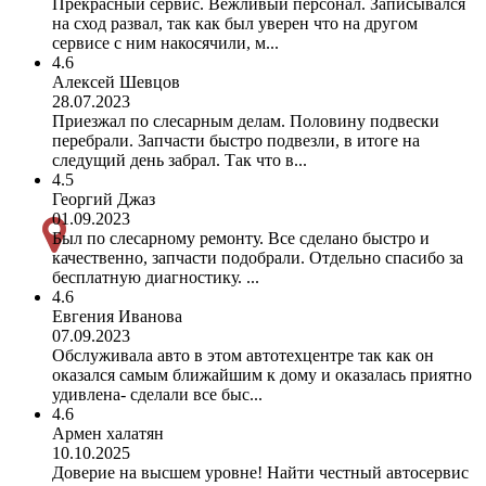
Прекрасный сервис. Вежливый персонал. Записывался
на сход развал, так как был уверен что на другом
сервисе с ним накосячили, м...
4.6
Алексей Шевцов
28.07.2023
Приезжал по слесарным делам. Половину подвески
перебрали. Запчасти быстро подвезли, в итоге на
следущий день забрал. Так что в...
4.5
Георгий Джаз
01.09.2023
Был по слесарному ремонту. Все сделано быстро и
качественно, запчасти подобрали. Отдельно спасибо за
бесплатную диагностику. ...
4.6
Евгения Иванова
07.09.2023
Обслуживала авто в этом автотехцентре так как он
оказался самым ближайшим к дому и оказалась приятно
удивлена- сделали все быс...
4.6
Армен халатян
10.10.2025
Доверие на высшем уровне! Найти честный автосервис