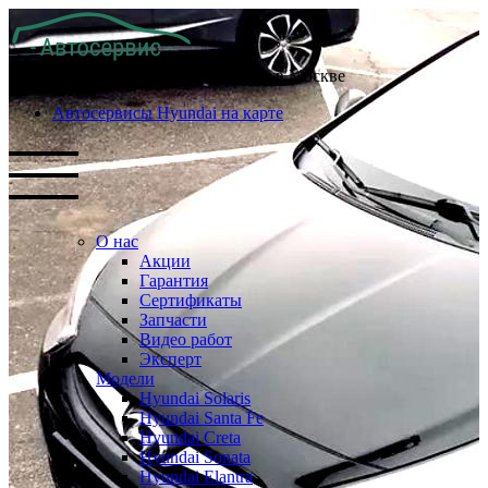
Проверенные автосервисы Хендай в Москве
Автосервисы Hyundai на карте
О нас
Акции
Гарантия
Сертификаты
Запчасти
Видео работ
Эксперт
Модели
Hyundai Solaris
Hyundai Santa Fe
Hyundai Creta
Hyundai Sonata
Hyundai Elantra