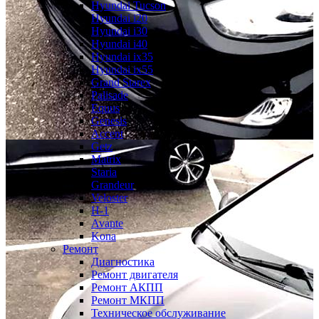
Hyundai Tucson
Hyundai i20
Hyundai i30
Hyundai i40
Hyundai ix35
Hyundai ix55
Grand Starex
Palisade
Equus
Genesis
Accent
Getz
Matrix
Staria
Grandeur
Veloster
H-1
Avante
Kona
Ремонт
Диагностика
Ремонт двигателя
Ремонт АКПП
Ремонт МКПП
Техническое обслуживание