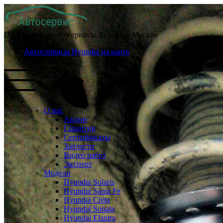
Проверенные автосервисы Хендай в Москве
Автосервисы Hyundai на карте
О нас
Акции
Гарантия
Сертификаты
Запчасти
Видео работ
Эксперт
Модели
Hyundai Solaris
Hyundai Santa Fe
Hyundai Creta
Hyundai Sonata
Hyundai Elantra