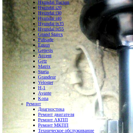
Hyundai Tucson
Hyundai i20
Hyundai i30
Hyundai i40
Hyundai ix35
Hyundai ix55
Grand Starex
Palisade
Equus
Genesis
Accent
Getz
Matrix
Staria
Grandeur
Veloster
H-1
Avante
Kona
Ремонт
Диагностика
Ремонт двигателя
Ремонт АКПП
Ремонт МКПП
Техническое обслуживание