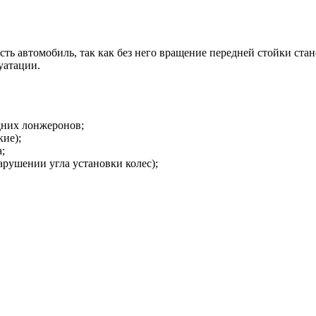
ть автомобиль, так как без него вращение передней стойки ст
уатации.
дних лонжеронов;
ие);
;
арушении угла установки колес);