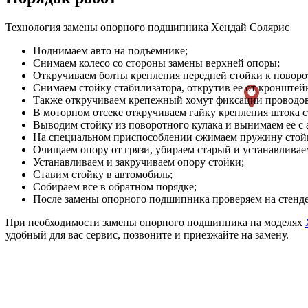
Технология замены опорного подшипника Хендай Солярис
Поднимаем авто на подъемнике;
Снимаем колесо со стороны замены верхней опоры;
Откручиваем болты крепления передней стойки к поворо
Снимаем стойку стабилизатора, открутив ее от кронштей
Также откручиваем крепежный хомут фиксации проводов 
В моторном отсеке откручиваем гайку крепления штока с
Выводим стойку из поворотного кулака и вынимаем ее с 
На специальном приспособлении сжимаем пружину стойк
Очищаем опору от грязи, убираем старый и устанавлив
Устанавливаем и закручиваем опору стойки;
Ставим стойку в автомобиль;
Собираем все в обратном порядке;
После замены опорного подшипника проверяем на стенде
При необходимости замены опорного подшипника на моделях
удобный для вас сервис, позвоните и приезжайте на замену.