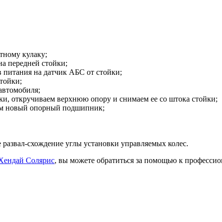
тному кулаку;
на передней стойки;
питания на датчик АБС от стойки;
тойки;
автомобиля;
и, откручиваем верхнюю опору и снимаем ее со штока стойки;
аем новый опорный подшипник;
 развал-схождение углы установки управляемых колес.
Хендай Солярис
, вы можете обратиться за помощью к професси