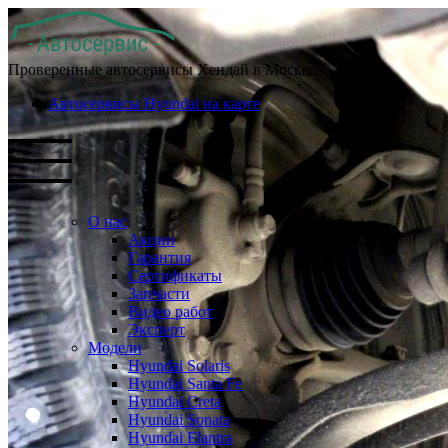
Проверенные автосервисы Хендай в Москве
Автосервисы Hyundai на карте
О нас
Акции
Гарантия
Сертификаты
Запчасти
Видео работ
Эксперт
Модели
Hyundai Solaris
Hyundai Santa Fe
Hyundai Creta
Hyundai Sonata
Hyundai Elantra