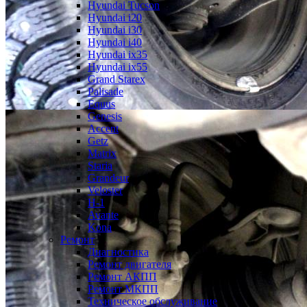
Hyundai Tucson
Hyundai i20
Hyundai i30
Hyundai i40
Hyundai ix35
Hyundai ix55
Grand Starex
Palisade
Equus
Genesis
Accent
Getz
Matrix
Staria
Grandeur
Veloster
H-1
Avante
Kona
Ремонт
Диагностика
Ремонт двигателя
Ремонт АКПП
Ремонт МКПП
Техническое обслуживание