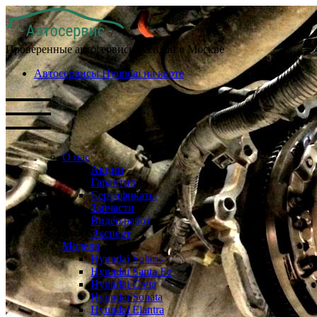
Проверенные автосервисы Хендай в Москве
Автосервисы Hyundai на карте
О нас
Акции
Гарантия
Сертификаты
Запчасти
Видео работ
Эксперт
Модели
Hyundai Solaris
Hyundai Santa Fe
Hyundai Creta
Hyundai Sonata
Hyundai Elantra