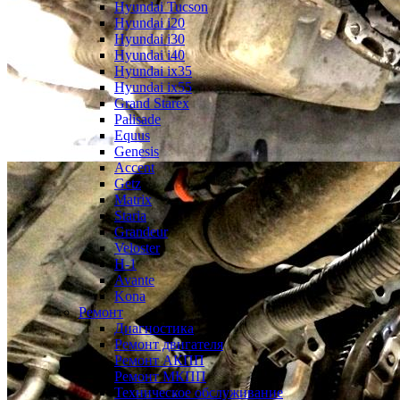
Hyundai Tucson
Hyundai i20
Hyundai i30
Hyundai i40
Hyundai ix35
Hyundai ix55
Grand Starex
Palisade
Equus
Genesis
Accent
Getz
Matrix
Staria
Grandeur
Veloster
H-1
Avante
Kona
Ремонт
Диагностика
Ремонт двигателя
Ремонт АКПП
Ремонт МКПП
Техническое обслуживание