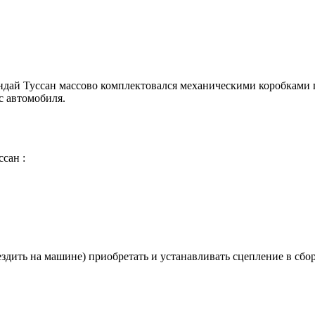
дай Туссан массово комплектовался механическими коробками пе
с автомобиля.
сан :
здить на машине) приобретать и устанавливать сцепление в сборе