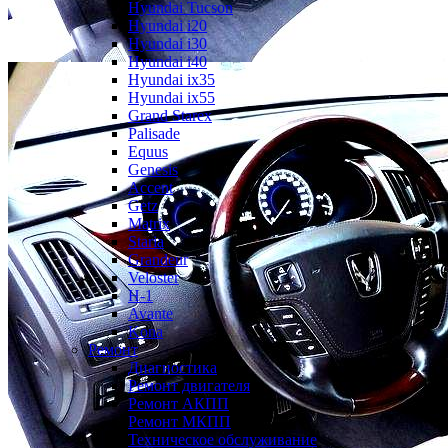
Hyundai Tucson
Hyundai i20
Hyundai i30
Hyundai i40
Hyundai ix35
Hyundai ix55
Grand Starex
Palisade
Equus
Genesis
Accent
Getz
Matrix
Staria
Grandeur
Veloster
H-1
Avante
Kona
Ремонт
Диагностика
Ремонт двигателя
Ремонт АКПП
Ремонт МКПП
Техническое обслуживание