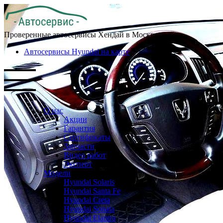
Проверенные автосервисы Хендай в Москве
Автосервисы Hyundai на карте
О нас
Акции
Гарантия
Сертификаты
Запчасти
Видео работ
Эксперт
Модели
Hyundai Solaris
Hyundai Santa Fe
Hyundai Creta
Hyundai Sonata
Hyundai Elantra