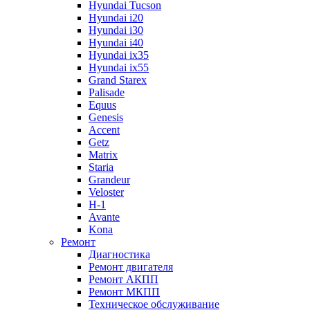
Hyundai Tucson
Hyundai i20
Hyundai i30
Hyundai i40
Hyundai ix35
Hyundai ix55
Grand Starex
Palisade
Equus
Genesis
Accent
Getz
Matrix
Staria
Grandeur
Veloster
H-1
Avante
Kona
Ремонт
Диагностика
Ремонт двигателя
Ремонт АКПП
Ремонт МКПП
Техническое обслуживание