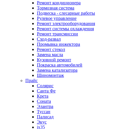
Ремонт кондиционера
Тормозная система
Подвеска - слесарные работы
Рулевое управление
Ремонт электрооборудования
Ремонт системы охлаждения
Ремонт трансмиссии
Сход-развал
Промывка инжектора
Ремонт стекол
Замена масла
Кузовной ремонт
Покраска автомобилей
Замена катализатора
Шиномонтаж
Прайс
Солярис
Санта Фе
Крета
Соната
Элантра
Туссан
Палисад
Экус
ix35