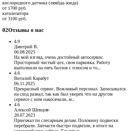
кислородного датчика (лямбда-зонда)
от 1700 руб.
катализатора
от 3100 руб.
02
Отзывы о нас
4.9
Дмитрий В.
06.08.2025
На мой взгляд, очень достойный автосервис.
Просторный чистый цех, своя парковка. Работу
выполнили на пять баллов с плюсом и то...
4.6
Виталий Карабут
06.11.2025
Прекрасный сервис. Вежливый персонал. Записывался
на сход развал, так как был уверен что на другом
сервисе с ним накосячили, м...
4.6
Алексей Шевцов
28.07.2023
Приезжал по слесарным делам. Половину подвески
перебрали. Запчасти быстро подвезли, в итоге на
следущий день забрал. Так что в...