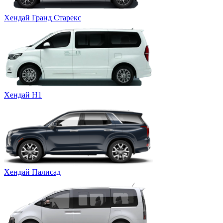
Хендай Гранд Старекс
Хендай Н1
Хендай Палисад