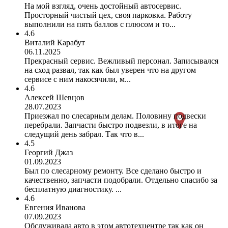
На мой взгляд, очень достойный автосервис.
Просторный чистый цех, своя парковка. Работу
выполнили на пять баллов с плюсом и то...
4.6
Виталий Карабут
06.11.2025
Прекрасный сервис. Вежливый персонал. Записывался
на сход развал, так как был уверен что на другом
сервисе с ним накосячили, м...
4.6
Алексей Шевцов
28.07.2023
Приезжал по слесарным делам. Половину подвески
перебрали. Запчасти быстро подвезли, в итоге на
следущий день забрал. Так что в...
4.5
Георгий Джаз
01.09.2023
Был по слесарному ремонту. Все сделано быстро и
качественно, запчасти подобрали. Отдельно спасибо за
бесплатную диагностику. ...
4.6
Евгения Иванова
07.09.2023
Обслуживала авто в этом автотехцентре так как он