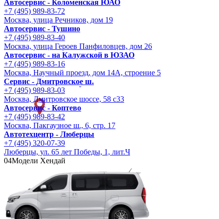
Автосервис - Коломенская ЮАО
+7 (495) 989-83-72
Москва, улица Речников, дом 19
Автосервис - Тушино
+7 (495) 989-83-40
Москва, улица Героев Панфиловцев, дом 26
Автосервис - на Калужской в ЮЗАО
+7 (495) 989-83-16
Москва, Научный проезд, дом 14А, строение 5
Сервис - Дмитровское ш.
+7 (495) 989-83-03
Москва, Дмитровское шоссе, 58 с33
Автосервис - Коптево
+7 (495) 989-83-42
Москва, Пакгаузное ш., 6, стр. 17
Автотехцентр - Люберцы
+7 (495) 320-07-39
Люберцы, ул. 65 лет Победы, 1, лит.Ч
04
Модели Хендай