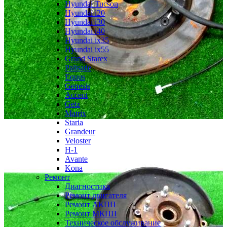
Hyundai Tucson
Hyundai i20
Hyundai i30
Hyundai i40
Hyundai ix35
Hyundai ix55
Grand Starex
Palisade
Equus
Genesis
Accent
Getz
Matrix
Staria
Grandeur
Veloster
H-1
Avante
Kona
Ремонт
Диагностика
Ремонт двигателя
Ремонт АКПП
Ремонт МКПП
Техническое обслуживание