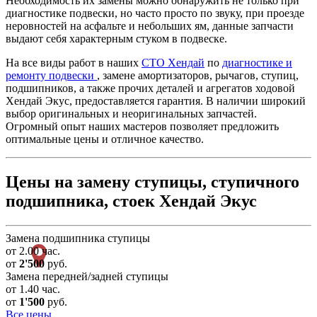
Необходимость их замены можно обнаружить не только при
диагностике подвески, но часто просто по звуку, при проезде
неровностей на асфальте и небольших ям, данные запчасти
выдают себя характерным стуком в подвеске.
На все виды работ в наших
СТО Хендай
по
диагностике и
ремонту подвески
, замене амортизаторов, рычагов, ступиц,
подшипников, а также прочих деталей и агрегатов ходовой
Хендай Экус, предоставляется гарантия. В наличии широкий
выбор оригинальных и неоригинальных запчастей.
Огромный опыт наших мастеров позволяет предложить
оптимальные цены и отличное качество.
Цены на замену ступицы, ступичного
подшипника, стоек Хендай Экус
Замена подшипника ступицы
от 2.00 час.
от
2'500
руб.
Замена передней/задней ступицы
от 1.40 час.
от
1'500
руб.
Все цены