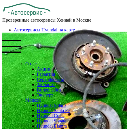
Проверенные автосервисы Хендай в Москве
Автосервисы Hyundai на карте
О нас
Акции
Гарантия
Сертификаты
Запчасти
Видео работ
Эксперт
Модели
Hyundai Solaris
Hyundai Santa Fe
Hyundai Creta
Hyundai Sonata
Hyundai Elantra