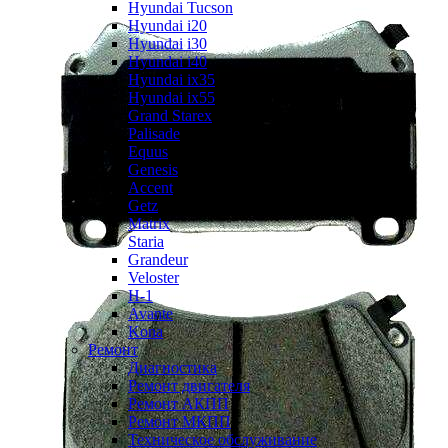
Hyundai Tucson
Hyundai i20
Hyundai i30
Hyundai i40
Hyundai ix35
Hyundai ix55
Grand Starex
Palisade
Equus
Genesis
Accent
Getz
Matrix
Staria
Grandeur
Veloster
H-1
Avante
Kona
Ремонт
Диагностика
Ремонт двигателя
Ремонт АКПП
Ремонт МКПП
Техническое обслуживание