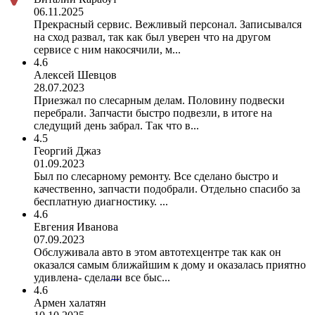
06.11.2025
Прекрасный сервис. Вежливый персонал. Записывался
на сход развал, так как был уверен что на другом
сервисе с ним накосячили, м...
4.6
Алексей Шевцов
28.07.2023
Приезжал по слесарным делам. Половину подвески
перебрали. Запчасти быстро подвезли, в итоге на
следущий день забрал. Так что в...
4.5
Георгий Джаз
01.09.2023
Был по слесарному ремонту. Все сделано быстро и
качественно, запчасти подобрали. Отдельно спасибо за
бесплатную диагностику. ...
4.6
Евгения Иванова
07.09.2023
Обслуживала авто в этом автотехцентре так как он
оказался самым ближайшим к дому и оказалась приятно
удивлена- сделали все быс...
4.6
Армен халатян