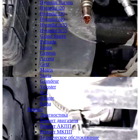
Hyundai Tucson
Hyundai i20
Hyundai i30
Hyundai i40
Hyundai ix35
Hyundai ix55
Grand Starex
Palisade
Equus
Genesis
Accent
Getz
Matrix
Staria
Grandeur
Veloster
H-1
Avante
Kona
Ремонт
Диагностика
Ремонт двигателя
Ремонт АКПП
Ремонт МКПП
Техническое обслуживание