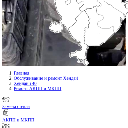
Главная
Обслуживание и ремонт Хендай
Хендай i 40
Ремонт АКПП и МКПП
Замена стекла
АКПП и МКПП