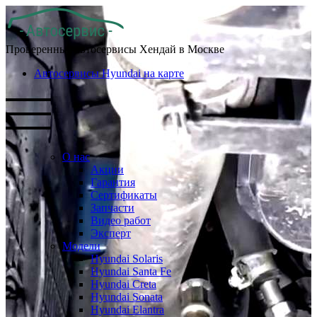
Проверенные автосервисы Хендай в Москве
Автосервисы Hyundai на карте
О нас
Акции
Гарантия
Сертификаты
Запчасти
Видео работ
Эксперт
Модели
Hyundai Solaris
Hyundai Santa Fe
Hyundai Creta
Hyundai Sonata
Hyundai Elantra