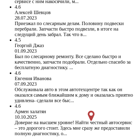
сервисе с ним накосячили, м...
4.6
Алексей Шевцов
28.07.2023
Приезжал по слесарным делам. Половину подвески
перебрали. Запчасти быстро подвезли, в итоге на
следущий день забрал. Так что в...
4.5
Георгий Джаз
01.09.2023
Был по слесарному ремонту. Все сделано быстро и
качественно, запчасти подобрали. Отдельно спасибо за
бесплатную диагностику. ...
4.6
Евгения Иванова
07.09.2023
Обслуживала авто в этом автотехцентре так как он
оказался самым ближайшим к дому и оказалась приятно
удивлена- сделали все быс...
4.6
Армен халатян
10.10.2025
Доверие на высшем уровне! Найти честный автосервис
– это дорогого стоит. Здесь мне сразу же предоставили
полную диагностику, о...