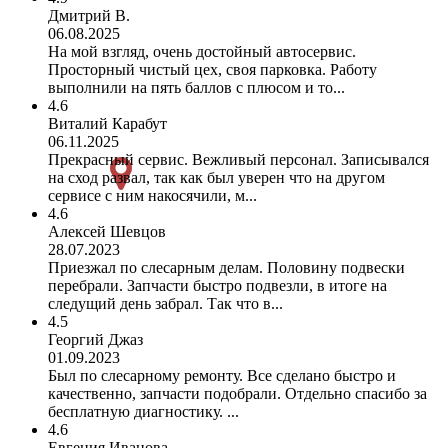
Дмитрий В.
06.08.2025
На мой взгляд, очень достойный автосервис.
Просторный чистый цех, своя парковка. Работу
выполнили на пять баллов с плюсом и то...
4.6
Виталий Карабут
06.11.2025
Прекрасный сервис. Вежливый персонал. Записывался
на сход развал, так как был уверен что на другом
сервисе с ним накосячили, м...
4.6
Алексей Шевцов
28.07.2023
Приезжал по слесарным делам. Половину подвески
перебрали. Запчасти быстро подвезли, в итоге на
следущий день забрал. Так что в...
4.5
Георгий Джаз
01.09.2023
Был по слесарному ремонту. Все сделано быстро и
качественно, запчасти подобрали. Отдельно спасибо за
бесплатную диагностику. ...
4.6
Евгения Иванова