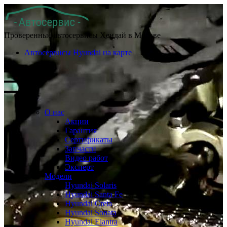
Проверенные автосервисы Хендай в Москве
Автосервисы Hyundai на карте
О нас
Акции
Гарантия
Сертификаты
Запчасти
Видео работ
Эксперт
Модели
Hyundai Solaris
Hyundai Santa Fe
Hyundai Creta
Hyundai Sonata
Hyundai Elantra