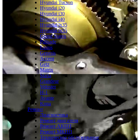
Hyundai Tucson
Hyundai i20
Hyundai i30
Hyundai i40
Hyundai ix35
Hyundai ix55
Grand Starex
Palisade
Equus
Genesis
Accent
Getz
Matrix
Staria
Grandeur
Veloster
H-1
Avante
Kona
Ремонт
Диагностика
Ремонт двигателя
Ремонт АКПП
Ремонт МКПП
Техническое обслуживание