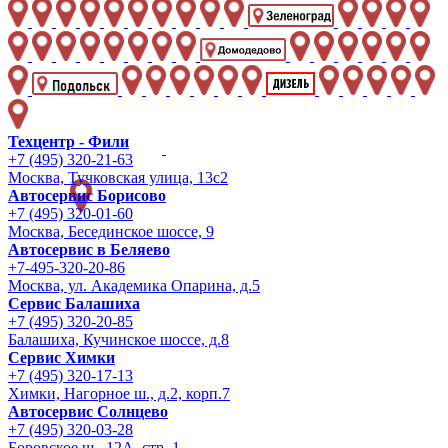
Техцентр - Фили
+7 (495) 320-21-63
Москва, Тучковская улица, 13с2
Автосервис Борисово
+7 (495) 320-01-60
Москва, Бесединское шоссе, 9
Автосервис в Беляево
+7-495-320-20-86
Москва, ул. Академика Опарина, д.5
Сервис Балашиха
+7 (495) 320-20-85
Балашиха, Кучинское шоссе, д.8
Сервис Химки
+7 (495) 320-17-13
Химки, Нагорное ш., д.2, корп.7
Автосервис Солнцево
+7 (495) 320-03-28
Боровское ш., 12А, стр. 1