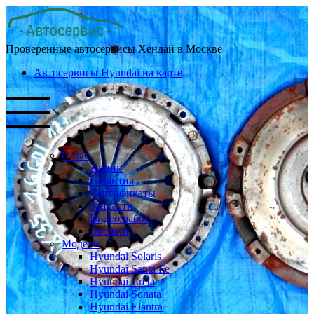
Проверенные автосервисы Хендай в Москве
Автосервисы Hyundai на карте
О нас
Акции
Гарантия
Сертификаты
Запчасти
Видео работ
Эксперт
Модели
Hyundai Solaris
Hyundai Santa Fe
Hyundai Creta
Hyundai Sonata
Hyundai Elantra