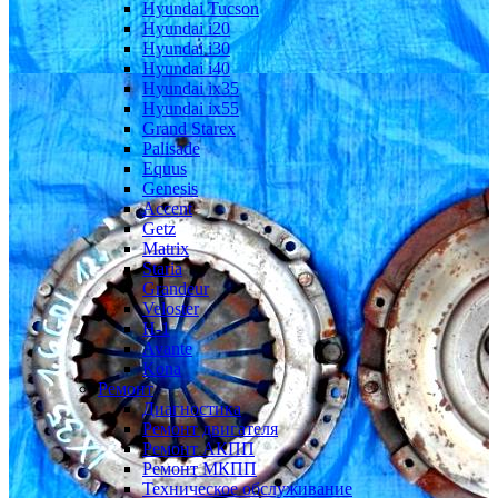
Hyundai Tucson
Hyundai i20
Hyundai i30
Hyundai i40
Hyundai ix35
Hyundai ix55
Grand Starex
Palisade
Equus
Genesis
Accent
Getz
Matrix
Staria
Grandeur
Veloster
H-1
Avante
Kona
Ремонт
Диагностика
Ремонт двигателя
Ремонт АКПП
Ремонт МКПП
Техническое обслуживание