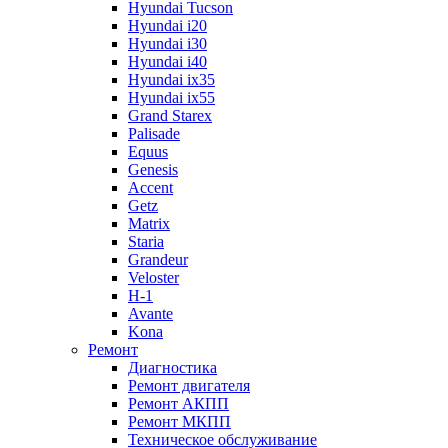
Hyundai Tucson
Hyundai i20
Hyundai i30
Hyundai i40
Hyundai ix35
Hyundai ix55
Grand Starex
Palisade
Equus
Genesis
Accent
Getz
Matrix
Staria
Grandeur
Veloster
H-1
Avante
Kona
Ремонт
Диагностика
Ремонт двигателя
Ремонт АКПП
Ремонт МКПП
Техническое обслуживание