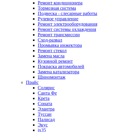
Ремонт кондиционера
Тормозная система
Подвеска - слесарные работы
Рулевое управление
Ремонт электрооборудования
Ремонт системы охлаждения
Ремонт трансмиссии
Сход-развал
Промывка инжектора
Ремонт стекол
Замена масла
Кузовной ремонт
Покраска автомобилей
Замена катализатора
Шиномонтаж
Прайс
Солярис
Санта Фе
Крета
Соната
Элантра
Туссан
Палисад
Экус
ix35