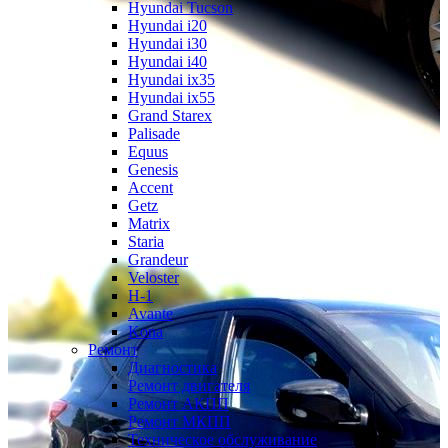
Hyundai Tucson
Hyundai i20
Hyundai i30
Hyundai i40
Hyundai ix35
Hyundai ix55
Grand Starex
Palisade
Equus
Genesis
Accent
Getz
Matrix
Staria
Grandeur
Veloster
H-1
Avante
Kona
Ремонт
Диагностика
Ремонт двигателя
Ремонт АКПП
Ремонт МКПП
Техническое обслуживание