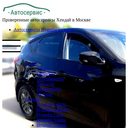
Проверенные автосервисы Хендай в Москве
Автосервисы Hyundai на карте
О нас
Акции
Гарантия
Сертификаты
Запчасти
Видео работ
Эксперт
Модели
Hyundai Solaris
Hyundai Santa Fe
Hyundai Creta
Hyundai Sonata
Hyundai Elantra