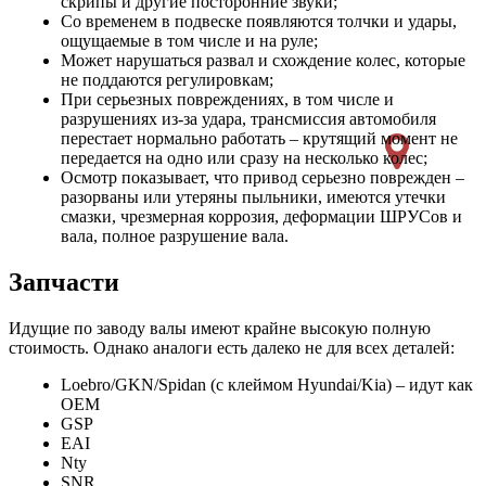
скрипы и другие посторонние звуки;
Со временем в подвеске появляются толчки и удары,
ощущаемые в том числе и на руле;
Может нарушаться развал и схождение колес, которые
не поддаются регулировкам;
При серьезных повреждениях, в том числе и
разрушениях из-за удара, трансмиссия автомобиля
перестает нормально работать – крутящий момент не
передается на одно или сразу на несколько колес;
Осмотр показывает, что привод серьезно поврежден –
разорваны или утеряны пыльники, имеются утечки
смазки, чрезмерная коррозия, деформации ШРУСов и
вала, полное разрушение вала.
Запчасти
Идущие по заводу валы имеют крайне высокую полную
стоимость. Однако аналоги есть далеко не для всех деталей:
Loebro
/
GKN
/
Spidan
(с клеймом
Hyundai
/
Kia
) – идут как
OEM
GSP
EAI
Nty
SNR