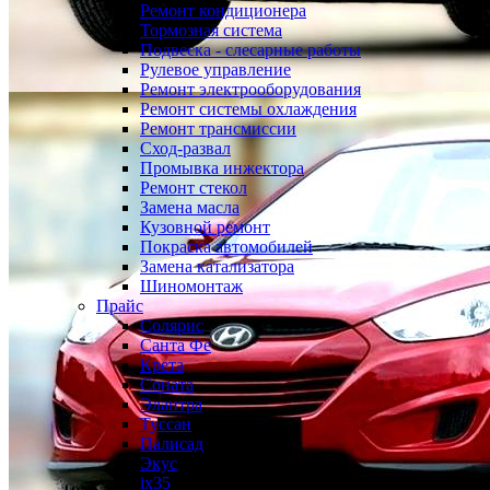
Ремонт кондиционера
Тормозная система
Подвеска - слесарные работы
Рулевое управление
Ремонт электрооборудования
Ремонт системы охлаждения
Ремонт трансмиссии
Сход-развал
Промывка инжектора
Ремонт стекол
Замена масла
Кузовной ремонт
Покраска автомобилей
Замена катализатора
Шиномонтаж
Прайс
Солярис
Санта Фе
Крета
Соната
Элантра
Туссан
Палисад
Экус
ix35