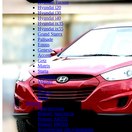
Hyundai Tucson
Hyundai i20
Hyundai i30
Hyundai i40
Hyundai ix35
Hyundai ix55
Grand Starex
Palisade
Equus
Genesis
Accent
Getz
Matrix
Staria
Grandeur
Veloster
H-1
Avante
Kona
Ремонт
Диагностика
Ремонт двигателя
Ремонт АКПП
Ремонт МКПП
Техническое обслуживание