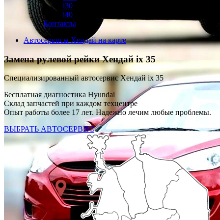
i30
i40
Контакты
Автосервисы Хендай на карте
Замена рулевой рейки
Хендай ix 35
Специализированный автосервис Хендай ix 35
Бесплатная диагностика Hyundai
Склад запчастей при каждом техцентре
Опыт работы более 17 лет. Надежно лечим любые проблемы.
ВЫБРАТЬ АВТОСЕРВИС