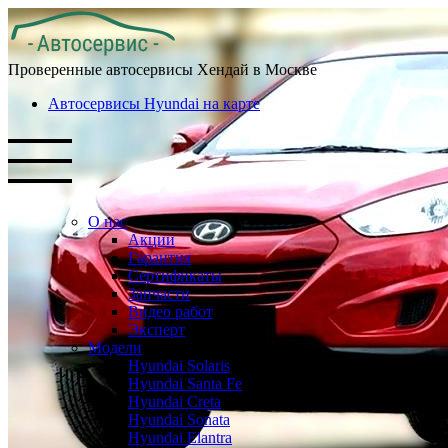
Проверенные автосервисы Хендай в Москве
Автосервисы Hyundai на карте
О нас
Акции
Гарантия
Сертификаты
Запчасти
Видео работ
Эксперт
Модели
Hyundai Solaris
Hyundai Santa Fe
Hyundai Creta
Hyundai Sonata
Hyundai Elantra