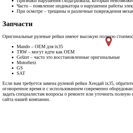
Признаки нарушения схода-развала, который невозможн
Часто – появление индикатора о нарушении работы элек
При осмотре – трещины и различные повреждения механ
Запчасти
Оригинальные рулевые рейки имеют высокую полную стоимость
Mando
–
OEM
для
ix35
TRW – могут идти как
OEM
Gelzer – часто это восстановленные оригинальные
Motorherz
GS
SAT
Если вам требуется замена рулевой рейки Хендай ix35, обрати
оговоренное время и с использованием современно оборудован
задать специалистам вопросы о ремонте или уточнить полную 
сайта нашей компании.