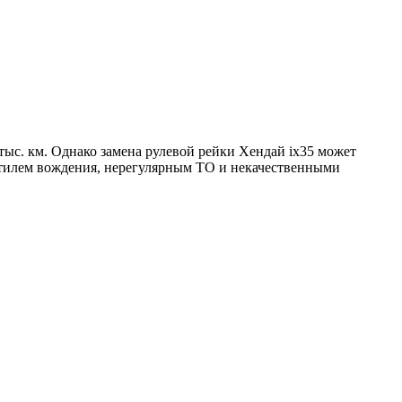
 тыс. км. Однако замена рулевой рейки Хендай
ix
35 может
 стилем вождения, нерегулярным ТО и некачественными