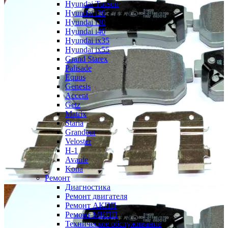
Hyundai Tucson
Hyundai i20
Hyundai i30
Hyundai i40
Hyundai ix35
Hyundai ix55
Grand Starex
Palisade
Equus
Genesis
Accent
Getz
Matrix
Staria
Grandeur
Veloster
H-1
Avante
Kona
Ремонт
Диагностика
Ремонт двигателя
Ремонт АКПП
Ремонт МКПП
Техническое обслуживание