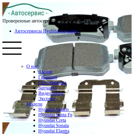
Проверенные автосервисы Хендай в Москве
Автосервисы Hyundai на карте
О нас
Акции
Гарантия
Сертификаты
Запчасти
Видео работ
Эксперт
Модели
Hyundai Solaris
Hyundai Santa Fe
Hyundai Creta
Hyundai Sonata
Hyundai Elantra