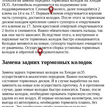
Технология замены передних тормозных колодок на Хендае
IX35. Автомобиль поднимается на подъемнике или
поддомкрачивается. Снимается колесо, далее понадобятся 2
ключа на 14 и на 17. Первым ключом откручивается верхняя
часть суппорта, достаются колодки. После этого за тормозным
диском находим крепление самого суппорта и откручиваем
его ключом на 17. Затем крестовой отвёрткой откручиваются
2 болта и снимаются. Важно обязательно смазать пальцы, так
как они часто закисают. Вследствие этого, и внутренние и
наружные части тормозных колодок быстро изнашиваются.
Колодки меняются на новые, суппорта тщательно очищается
от ржавчины. Осуществляется сборка установка тормозных
колодок в обратной последовательности.
Замена задних тормозных колодок
Замена задних тормозных колодок на Хендае ах35
осуществляется аналогично передним. Важно посмотреть
состояние тормозных дисков. И в случае выработки на них
заменить на новые или осуществить проточку. А в противном
случае, даже новые колодки быстро износятся. Также, после
замены колодок, необходимо прокачать тормозную систему,
удалив из нее воздух. И первые несколько километров, после
выезда из автосервиса, необходимо тормозить плавно, без
рывков. Это необходимо чтобы тормозные колодки