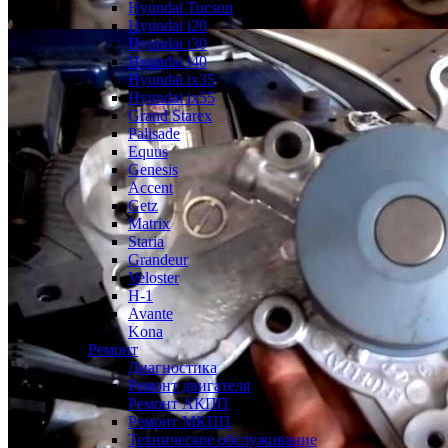
Hyundai Tucson
Hyundai i20
Hyundai i30
Hyundai i40
Hyundai ix35
Hyundai ix55
Grand Starex
Palisade
Equus
Genesis
Accent
Getz
Matrix
Staria
Grandeur
Veloster
H-1
Avante
Kona
Ремонт
Диагностика
Ремонт двигателя
Ремонт АКПП
Ремонт МКПП
Техническое обслуживание