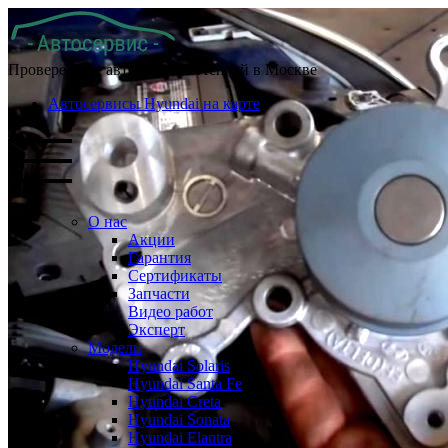
Проверенные автосервисы Хендай в Москве
Автосервисы Hyundai на карте
О нас
Акции
Гарантия
Сертификаты
Запчасти
Видео работ
Эксперт
Модели
Hyundai Solaris
Hyundai Santa Fe
Hyundai Creta
Hyundai Sonata
Hyundai Elantra