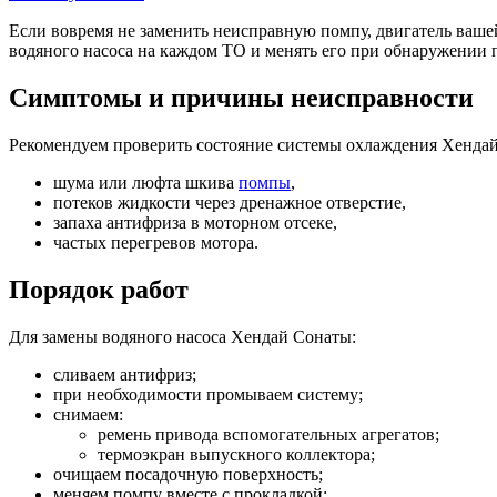
Если вовремя не заменить неисправную помпу, двигатель ваше
водяного насоса на каждом ТО и менять его при обнаружении
Симптомы и причины неисправности
Рекомендуем проверить состояние системы охлаждения Хенда
шума или люфта шкива
помпы
,
потеков жидкости через дренажное отверстие,
запаха антифриза в моторном отсеке,
частых перегревов мотора.
Порядок работ
Для замены водяного насоса Хендай Сонаты:
сливаем антифриз;
при необходимости промываем систему;
снимаем:
ремень привода вспомогательных агрегатов;
термоэкран выпускного коллектора;
очищаем посадочную поверхность;
меняем помпу вместе с прокладкой;