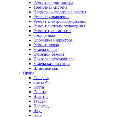
Ремонт кондиционера
Тормозная система
Подвеска - слесарные работы
Рулевое управление
Ремонт электрооборудования
Ремонт системы охлаждения
Ремонт трансмиссии
Сход-развал
Промывка инжектора
Ремонт стекол
Замена масла
Кузовной ремонт
Покраска автомобилей
Замена катализатора
Шиномонтаж
Прайс
Солярис
Санта Фе
Крета
Соната
Элантра
Туссан
Палисад
Экус
ix35