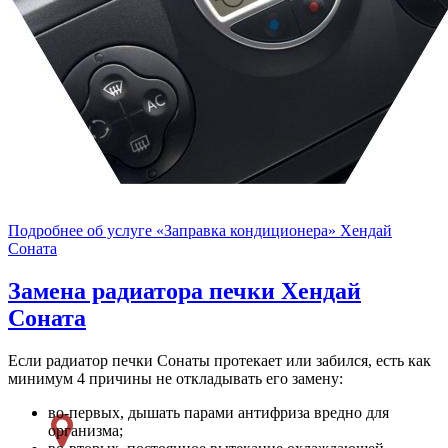
Подробнее об услуге «Заправка кондиционера» Хендай
Соната
Замена радиатора печки
Хендай
Соната
Если радиатор печки Сонаты протекает или забился, есть как
минимум 4 причины не откладывать его замену:
во-первых, дышать парами антифриза вредно для
организма;