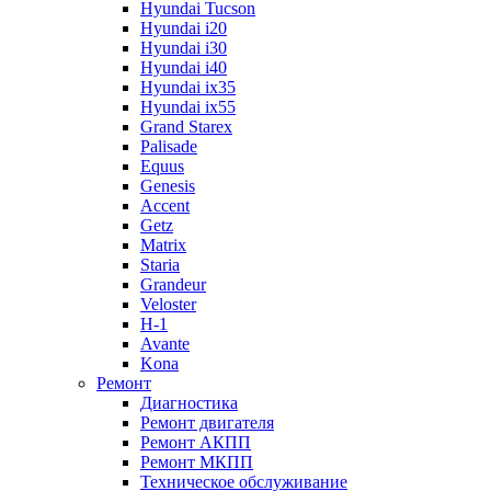
Hyundai Tucson
Hyundai i20
Hyundai i30
Hyundai i40
Hyundai ix35
Hyundai ix55
Grand Starex
Palisade
Equus
Genesis
Accent
Getz
Matrix
Staria
Grandeur
Veloster
H-1
Avante
Kona
Ремонт
Диагностика
Ремонт двигателя
Ремонт АКПП
Ремонт МКПП
Техническое обслуживание