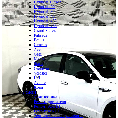
Hyundai Tucson
Hyundai i20
Hyundai i30
Hyundai i40
Hyundai ix35
Hyundai ix55
Grand Starex
Palisade
Equus
Genesis
Accent
Getz
Matrix
Staria
Grandeur
Veloster
H-1
Avante
Kona
Ремонт
Диагностика
Ремонт двигателя
Ремонт АКПП
Ремонт МКПП
Техническое обслуживание