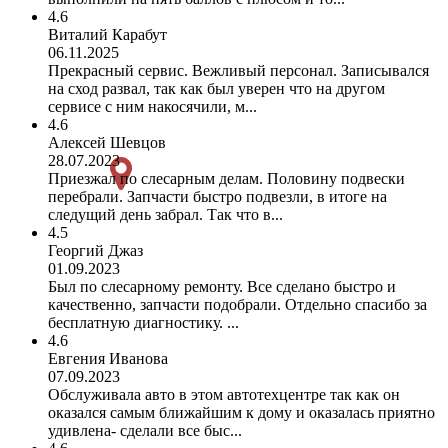
4.6
Виталий Карабут
06.11.2025
Прекрасный сервис. Вежливый персонал. Записывался
на сход развал, так как был уверен что на другом
сервисе с ним накосячили, м...
4.6
Алексей Шевцов
28.07.2023
Приезжал по слесарным делам. Половину подвески
перебрали. Запчасти быстро подвезли, в итоге на
следущий день забрал. Так что в...
4.5
Георгий Джаз
01.09.2023
Был по слесарному ремонту. Все сделано быстро и
качественно, запчасти подобрали. Отдельно спасибо за
бесплатную диагностику. ...
4.6
Евгения Иванова
07.09.2023
Обслуживала авто в этом автотехцентре так как он
оказался самым ближайшим к дому и оказалась приятно
удивлена- сделали все быс...