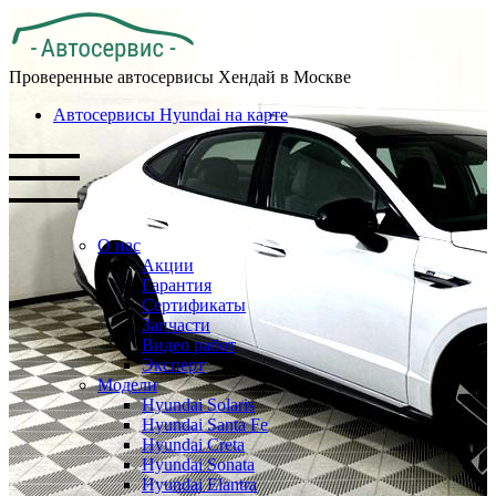
Проверенные автосервисы Хендай в Москве
Автосервисы Hyundai на карте
О нас
Акции
Гарантия
Сертификаты
Запчасти
Видео работ
Эксперт
Модели
Hyundai Solaris
Hyundai Santa Fe
Hyundai Creta
Hyundai Sonata
Hyundai Elantra