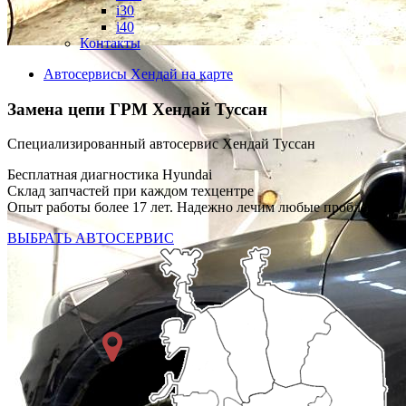
i30
i40
Контакты
Автосервисы Хендай на карте
Замена цепи ГРМ
Хендай Туссан
Специализированный автосервис Хендай Туссан
Бесплатная диагностика Hyundai
Склад запчастей при каждом техцентре
Опыт работы более 17 лет. Надежно лечим любые проблемы.
ВЫБРАТЬ АВТОСЕРВИС