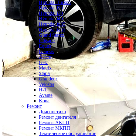
Hyundai Tucson
Hyundai i20
Hyundai i30
Hyundai i40
Hyundai ix35
Hyundai ix55
Grand Starex
Palisade
Equus
Genesis
Accent
Getz
Matrix
Staria
Grandeur
Veloster
H-1
Avante
Kona
Ремонт
Диагностика
Ремонт двигателя
Ремонт АКПП
Ремонт МКПП
Техническое обслуживание