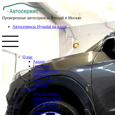
Проверенные автосервисы Хендай в Москве
Автосервисы Hyundai на карте
О нас
Акции
Гарантия
Сертификаты
Запчасти
Видео работ
Эксперт
Модели
Hyundai Solaris
Hyundai Santa Fe
Hyundai Creta
Hyundai Sonata
Hyundai Elantra