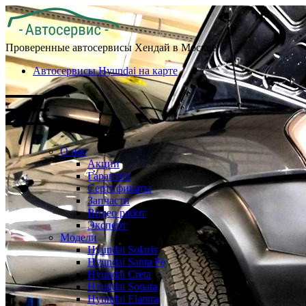
Проверенные автосервисы Хендай в Москве
Автосервисы Hyundai на карте
О нас
Акции
Гарантия
Сертификаты
Запчасти
Видео работ
Эксперт
Модели
Hyundai Solaris
Hyundai Santa Fe
Hyundai Creta
Hyundai Sonata
Hyundai Elantra