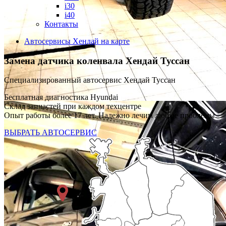
i30
i40
Контакты
Автосервисы Хендай на карте
Замена датчика коленвала
Хендай Туссан
Специализированный автосервис Хендай Туссан
Бесплатная диагностика Hyundai
Склад запчастей при каждом техцентре
Опыт работы более 17 лет. Надежно лечим любые проблемы.
ВЫБРАТЬ АВТОСЕРВИС