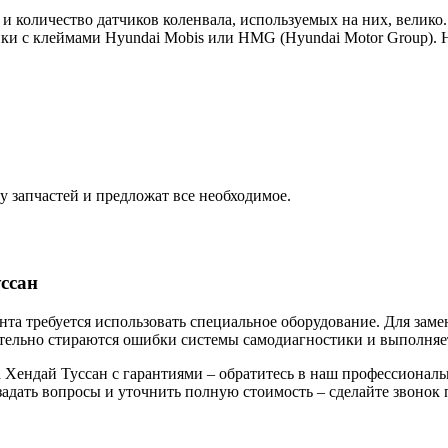
 и количество датчиков коленвала, используемых на них, велико
ики с клеймами Hyundai Mobis или HMG (Hyundai Motor Group). Н
 запчастей и предложат все необходимое.
ссан
монта требуется использовать специальное оборудование. Для за
язательно стираются ошибки системы самодиагностики и выполняе
 Хендай Туссан с гарантиями – обратитесь в наш профессионал
адать вопросы и уточнить полную стоимость – сделайте звонок п