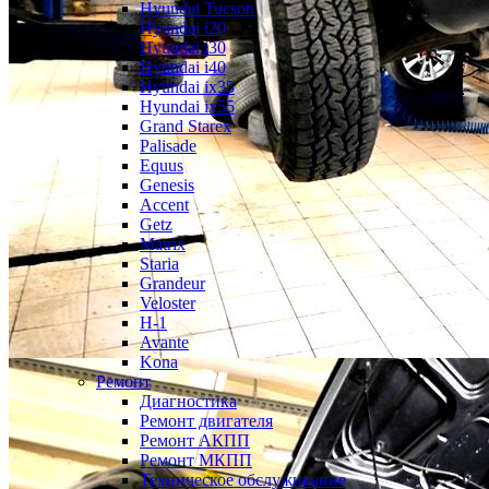
Hyundai Tucson
Hyundai i20
Hyundai i30
Hyundai i40
Hyundai ix35
Hyundai ix55
Grand Starex
Palisade
Equus
Genesis
Accent
Getz
Matrix
Staria
Grandeur
Veloster
H-1
Avante
Kona
Ремонт
Диагностика
Ремонт двигателя
Ремонт АКПП
Ремонт МКПП
Техническое обслуживание