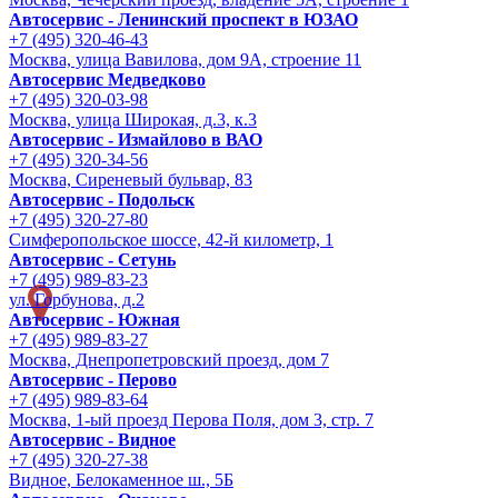
Автосервис - Ленинский проспект в ЮЗАО
+7 (495) 320-46-43
Москва, улица Вавилова, дом 9A, строение 11
Автосервис Медведково
+7 (495) 320-03-98
Москва, улица Широкая, д.3, к.3
Автосервис - Измайлово в ВАО
+7 (495) 320-34-56
Москва, Сиреневый бульвар, 83
Автосервис - Подольск
+7 (495) 320-27-80
Симферопольское шоссе, 42-й километр, 1
Автосервис - Сетунь
+7 (495) 989-83-23
ул. Горбунова, д.2
Автосервис - Южная
+7 (495) 989-83-27
Москва, Днепропетровский проезд, дом 7
Автосервис - Перово
+7 (495) 989-83-64
Москва, 1-ый проезд Перова Поля, дом 3, стр. 7
Автосервис - Видное
+7 (495) 320-27-38
Видное, Белокаменное ш., 5Б