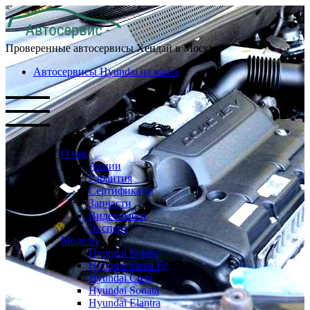
Проверенные автосервисы Хендай в Москве
Автосервисы Hyundai на карте
О нас
Акции
Гарантия
Сертификаты
Запчасти
Видео работ
Эксперт
Модели
Hyundai Solaris
Hyundai Santa Fe
Hyundai Creta
Hyundai Sonata
Hyundai Elantra