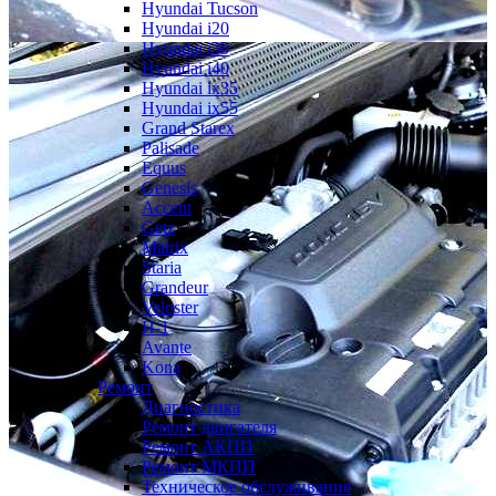
Hyundai Tucson
Hyundai i20
Hyundai i30
Hyundai i40
Hyundai ix35
Hyundai ix55
Grand Starex
Palisade
Equus
Genesis
Accent
Getz
Matrix
Staria
Grandeur
Veloster
H-1
Avante
Kona
Ремонт
Диагностика
Ремонт двигателя
Ремонт АКПП
Ремонт МКПП
Техническое обслуживание