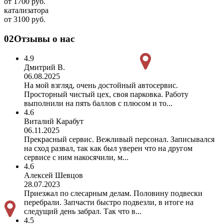
от 1700 руб.
катализатора
от 3100 руб.
02
Отзывы о нас
4.9
Дмитрий В.
06.08.2025
На мой взгляд, очень достойный автосервис.
Просторный чистый цех, своя парковка. Работу
выполнили на пять баллов с плюсом и то...
4.6
Виталий Карабут
06.11.2025
Прекрасный сервис. Вежливый персонал. Записывался
на сход развал, так как был уверен что на другом
сервисе с ним накосячили, м...
4.6
Алексей Шевцов
28.07.2023
Приезжал по слесарным делам. Половину подвески
перебрали. Запчасти быстро подвезли, в итоге на
следущий день забрал. Так что в...
4.5