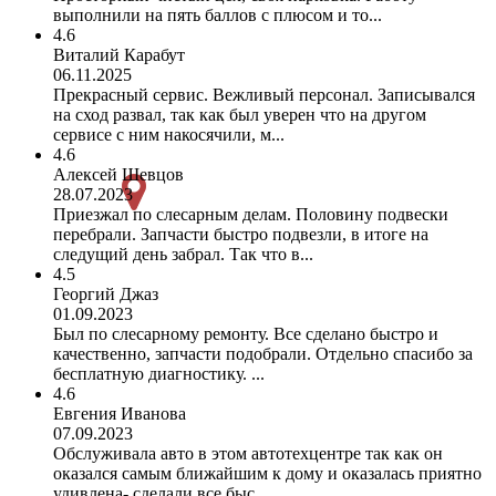
выполнили на пять баллов с плюсом и то...
4.6
Виталий Карабут
06.11.2025
Прекрасный сервис. Вежливый персонал. Записывался
на сход развал, так как был уверен что на другом
сервисе с ним накосячили, м...
4.6
Алексей Шевцов
28.07.2023
Приезжал по слесарным делам. Половину подвески
перебрали. Запчасти быстро подвезли, в итоге на
следущий день забрал. Так что в...
4.5
Георгий Джаз
01.09.2023
Был по слесарному ремонту. Все сделано быстро и
качественно, запчасти подобрали. Отдельно спасибо за
бесплатную диагностику. ...
4.6
Евгения Иванова
07.09.2023
Обслуживала авто в этом автотехцентре так как он
оказался самым ближайшим к дому и оказалась приятно
удивлена- сделали все быс...