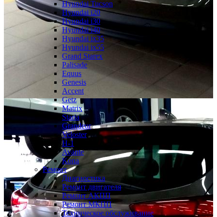
Hyundai Tucson
Hyundai i20
Hyundai i30
Hyundai i40
Hyundai ix35
Hyundai ix55
Grand Starex
Palisade
Equus
Genesis
Accent
Getz
Matrix
Staria
Grandeur
Veloster
H-1
Avante
Kona
Ремонт
Диагностика
Ремонт двигателя
Ремонт АКПП
Ремонт МКПП
Техническое обслуживание