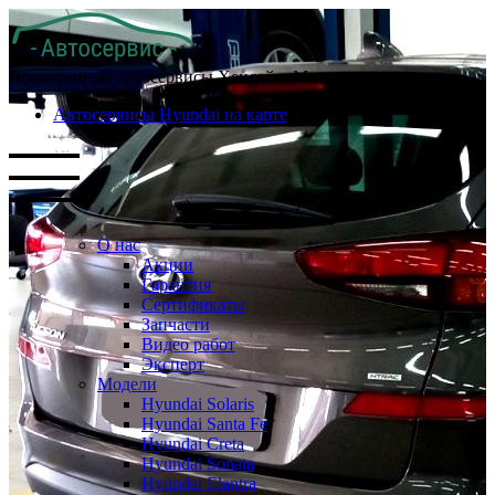
Проверенные автосервисы Хендай в Москве
Автосервисы Hyundai на карте
О нас
Акции
Гарантия
Сертификаты
Запчасти
Видео работ
Эксперт
Модели
Hyundai Solaris
Hyundai Santa Fe
Hyundai Creta
Hyundai Sonata
Hyundai Elantra