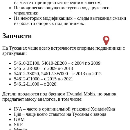
на месте с приподнятым передним колесом;
Периодическое ощущение тугого хода рулевого
управления;
На некоторых модификациях – следы вытекания смазки
из области опорных подшипников.
Запчасти
На Туссанах чаще всего встречаются опорные подшипники с
артикулами:
54610-2E100, 54610-2E200 – с 2004 по 2009
54612-3R000 – с 2009 по 2013
54612-3S050, 54612-3W000 – с 2013 по 2015
54612-C1000 – с 2015 по 2021
54612-L1000 – с 2020
Детали продаются под брендом Hyundai Mobis, но рынок
предлагает массу аналогов, в том числе:
INA – часто в оригинальной упаковке Хендай/Киа
Iljin – чаще всего ставятся на Туссаны с завода
GBM
SKF
Mando