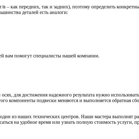
г/в – как передних, так и задних), поэтому определить конкрет
ьшинства деталей есть аналоги:
ей вам помогут специалисты нашей компании.
й осях, для достижения надежного результата нужно использова
этого компоненты подвески меняются и выполняется обратная сб
 один из наших технических центров. Наши мастера выполнят раб
исаться на удобное время или узнать полную стоимость услуги, 