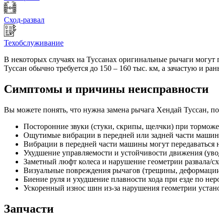
Сход-развал
Техобслуживание
В некоторых случаях на Туссанах оригинальные рычаги могут п
Туссан обычно требуется до 150 – 160 тыс. км, а зачастую и ран
Симптомы и причины неисправности
Вы можете понять, что нужна замена рычага Хендай Туссан, п
Посторонние звуки (стуки, скрипы, щелчки) при торможе
Ощутимые вибрации в передней или задней части машин
Вибрации в передней части машины могут передаваться н
Ухудшение управляемости и устойчивости движения (увод 
Заметный люфт колеса и нарушение геометрии развала/с
Визуальные повреждения рычагов (трещины, деформации,
Биение руля и ухудшение плавности хода при езде по нер
Ускоренный износ шин из-за нарушения геометрии устано
Запчасти