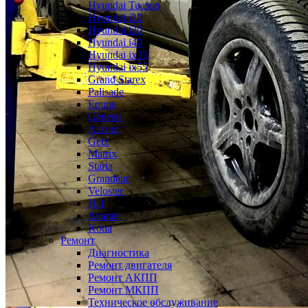
Hyundai Tucson
Hyundai i20
Hyundai i30
Hyundai i40
Hyundai ix35
Hyundai ix55
Grand Starex
Palisade
Equus
Genesis
Accent
Getz
Matrix
Staria
Grandeur
Veloster
H-1
Avante
Kona
Ремонт
Диагностика
Ремонт двигателя
Ремонт АКПП
Ремонт МКПП
Техническое обслуживание