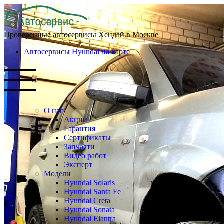
Проверенные автосервисы Хендай в Москве
Автосервисы Hyundai на карте
О нас
Акции
Гарантия
Сертификаты
Запчасти
Видео работ
Эксперт
Модели
Hyundai Solaris
Hyundai Santa Fe
Hyundai Creta
Hyundai Sonata
Hyundai Elantra