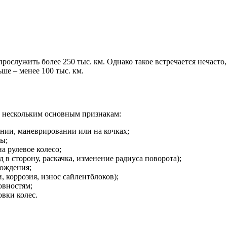
рослужить более 250 тыс. км. Однако такое встречается нечасто
ьше – менее 100 тыс. км.
о нескольким основным признакам:
нии, маневрировании или на кочках;
ы;
а рулевое колесо;
в сторону, раскачка, изменение радиуса поворота);
хождения;
 коррозия, износ сайлентблоков);
овностям;
вки колес.