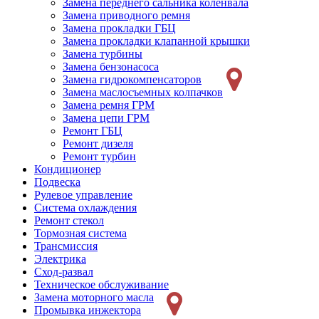
Замена переднего сальника коленвала
Замена приводного ремня
Замена прокладки ГБЦ
Замена прокладки клапанной крышки
Замена турбины
Замена бензонасоса
Замена гидрокомпенсаторов
Замена маслосъемных колпачков
Замена ремня ГРМ
Замена цепи ГРМ
Ремонт ГБЦ
Ремонт дизеля
Ремонт турбин
Кондиционер
Подвеска
Рулевое управление
Система охлаждения
Ремонт стекол
Тормозная система
Трансмиссия
Электрика
Сход-развал
Техническое обслуживание
Замена моторного масла
Промывка инжектора