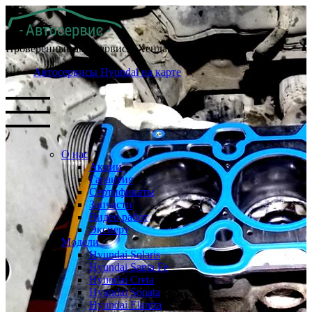
Проверенные автосервисы Хендай в Москве
Автосервисы Hyundai на карте
О нас
Акции
Гарантия
Сертификаты
Запчасти
Видео работ
Эксперт
Модели
Hyundai Solaris
Hyundai Santa Fe
Hyundai Creta
Hyundai Sonata
Hyundai Elantra