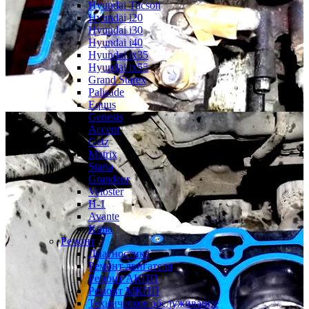
Hyundai Tucson
Hyundai i20
Hyundai i30
Hyundai i40
Hyundai ix35
Hyundai ix55
Grand Starex
Palisade
Equus
Genesis
Accent
Getz
Matrix
Staria
Grandeur
Veloster
H-1
Avante
Kona
Ремонт
Диагностика
Ремонт двигателя
Ремонт АКПП
Ремонт МКПП
Техническое обслуживание