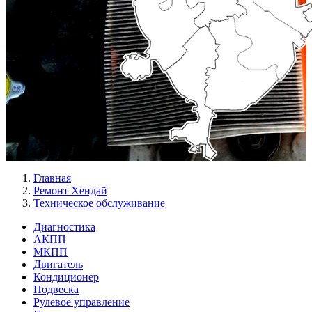
Главная
Ремонт Хендай
Техническое обслуживание
Диагностика
АКПП
Меню
МКПП
Ремонт
Двигатель
Кондиционер
слева
Подвеска
Рулевое управление