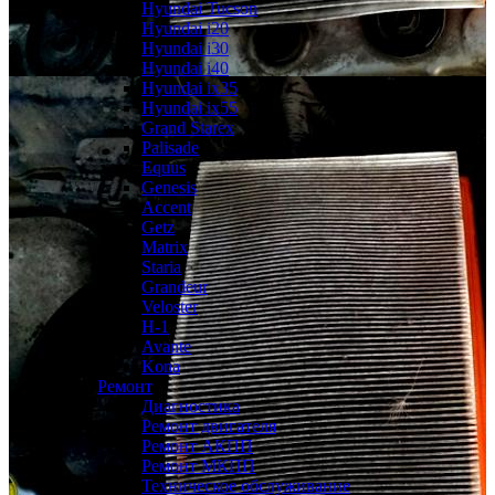
Hyundai Tucson
Hyundai i20
Hyundai i30
Hyundai i40
Hyundai ix35
Hyundai ix55
Grand Starex
Palisade
Equus
Genesis
Accent
Getz
Matrix
Staria
Grandeur
Veloster
H-1
Avante
Kona
Ремонт
Диагностика
Ремонт двигателя
Ремонт АКПП
Ремонт МКПП
Техническое обслуживание