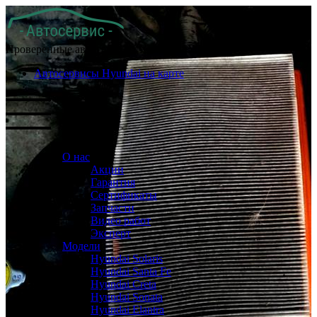
Проверенные автосервисы Хендай в Москве
Автосервисы Hyundai на карте
О нас
Акции
Гарантия
Сертификаты
Запчасти
Видео работ
Эксперт
Модели
Hyundai Solaris
Hyundai Santa Fe
Hyundai Creta
Hyundai Sonata
Hyundai Elantra