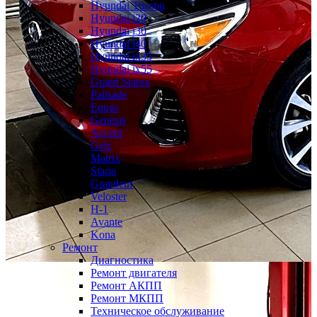
Hyundai Tucson
Hyundai i20
Hyundai i30
Hyundai i40
Hyundai ix35
Hyundai ix55
Grand Starex
Palisade
Equus
Genesis
Accent
Getz
Matrix
Staria
Grandeur
Veloster
H-1
Avante
Kona
Ремонт
Диагностика
Ремонт двигателя
Ремонт АКПП
Ремонт МКПП
Техническое обслуживание