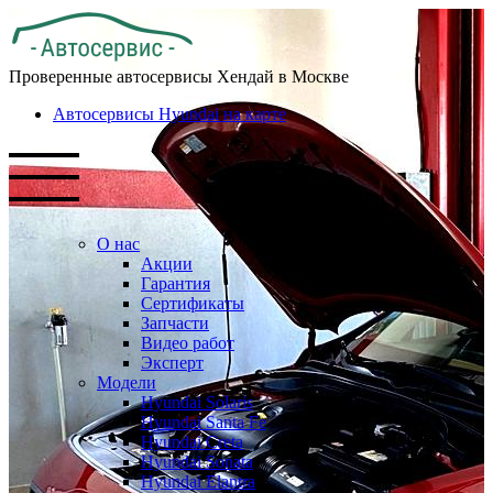
Проверенные автосервисы Хендай в Москве
Автосервисы Hyundai на карте
О нас
Акции
Гарантия
Сертификаты
Запчасти
Видео работ
Эксперт
Модели
Hyundai Solaris
Hyundai Santa Fe
Hyundai Creta
Hyundai Sonata
Hyundai Elantra