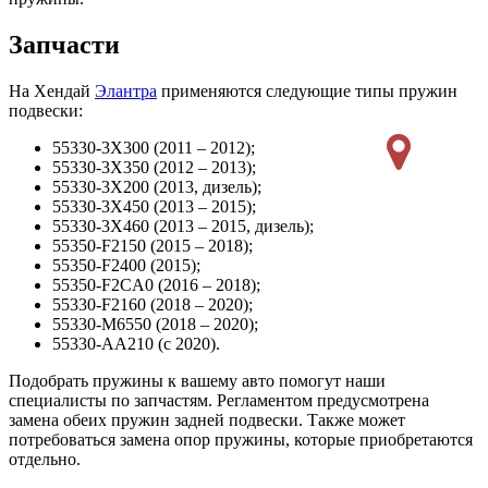
Запчасти
На Хендай
Элантра
применяются следующие типы пружин
подвески:
55330-3X300 (2011 – 2012);
55330-3X350 (2012 – 2013);
55330-3X200 (2013, дизель);
55330-3X450 (2013 – 2015);
55330-3X460 (2013 – 2015, дизель);
55350-F2150 (2015 – 2018);
55350-F2400 (2015);
55350-F2CA0 (2016 – 2018);
55330-F2160 (2018 – 2020);
55330-M6550 (2018 – 2020);
55330-AA210 (с 2020).
Подобрать пружины к вашему авто помогут наши
специалисты по запчастям. Регламентом предусмотрена
замена обеих пружин задней подвески. Также может
потребоваться замена опор пружины, которые приобретаются
отдельно.