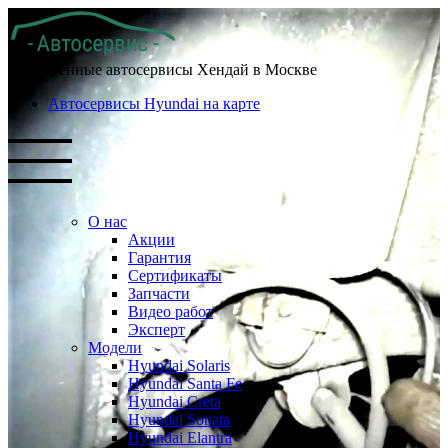
Проверенные автосервисы Хендай в Москве
Автосервисы Hyundai на карте
О нас
Акции
Гарантия
Сертификаты
Запчасти
Видео работ
Эксперт
Модели
Hyundai Solaris
Hyundai Santa Fe
Hyundai Creta
Hyundai Sonata
Hyundai Elantra