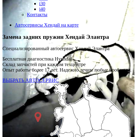
i30
i40
Контакты
Автосервисы Хендай на карте
Замена задних пружин
Хендай Элантра
Специализированный автосервис Хендай Элантра
Бесплатная диагностика Hyundai
Склад запчастей при каждом техцентре
Опыт работы более 17 лет. Надежно лечим любые проблемы.
ВЫБРАТЬ АВТОСЕРВИС