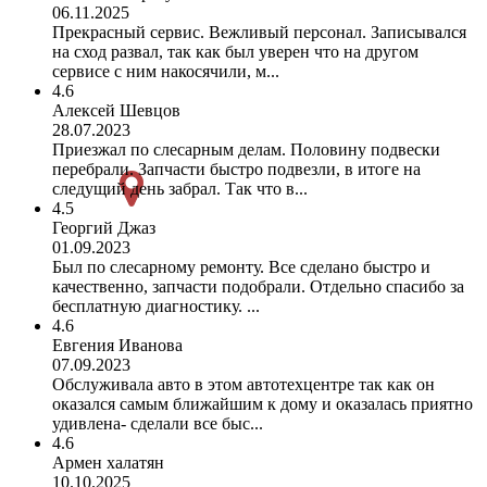
06.11.2025
Прекрасный сервис. Вежливый персонал. Записывался
на сход развал, так как был уверен что на другом
сервисе с ним накосячили, м...
4.6
Алексей Шевцов
28.07.2023
Приезжал по слесарным делам. Половину подвески
перебрали. Запчасти быстро подвезли, в итоге на
следущий день забрал. Так что в...
4.5
Георгий Джаз
01.09.2023
Был по слесарному ремонту. Все сделано быстро и
качественно, запчасти подобрали. Отдельно спасибо за
бесплатную диагностику. ...
4.6
Евгения Иванова
07.09.2023
Обслуживала авто в этом автотехцентре так как он
оказался самым ближайшим к дому и оказалась приятно
удивлена- сделали все быс...
4.6
Армен халатян
10.10.2025