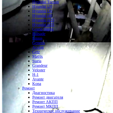
Hyundai Tucson
Hyundai i20
Hyundai i30
Hyundai i40
Hyundai ix35
Hyundai ix55
Grand Starex
Palisade
Equus
Genesis
Accent
Getz
Matrix
Staria
Grandeur
Veloster
H-1
Avante
Kona
Ремонт
Диагностика
Ремонт двигателя
Ремонт АКПП
Ремонт МКПП
Техническое обслуживание