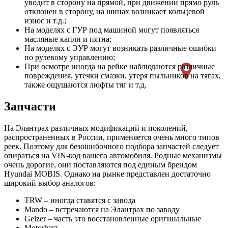
уводит в сторону на прямой, при движении прямо руль
отклонен в сторону, на шинах возникает кольцевой
износ и т.д.;
На моделях с ГУР под машиной могут появляться
масляные капли и пятна;
На моделях с ЭУР могут возникать различные ошибки
по рулевому управлению;
При осмотре иногда на рейке наблюдаются различные
повреждения, утечки смазки, утеря пыльников на тягах,
также ощущаются люфты тяг и т.д.
Запчасти
На Элантрах различных модификаций и поколений,
распространенных в России, применяется очень много типов
реек. Поэтому для безошибочного подбора запчастей следует
опираться на VIN-код вашего автомобиля. Родные механизмы
очень дорогие, они поставляются под единым брендом
Hyundai MOBIS. Однако на рынке представлен достаточно
широкий выбор аналогов:
TRW – иногда ставятся с завода
Mando – встречаются на Элантрах по заводу
Gelzer – часть это восстановленные оригинальные
Motorherz