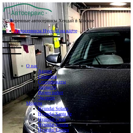
Проверенные автосервисы Хендай в Москве
Автосервисы Hyundai на карте
О нас
Акции
Гарантия
Сертификаты
Запчасти
Видео работ
Эксперт
Модели
Hyundai Solaris
Hyundai Santa Fe
Hyundai Creta
Hyundai Sonata
Hyundai Elantra