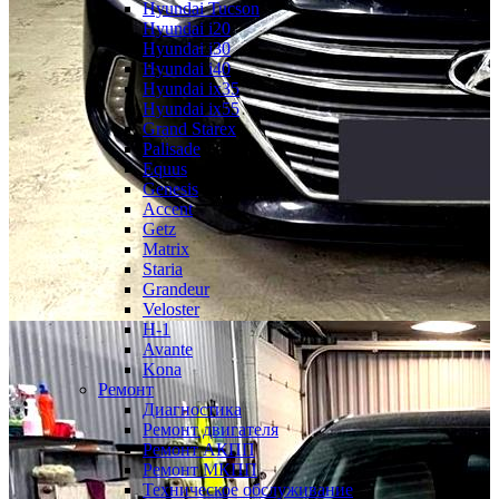
Hyundai Tucson
Hyundai i20
Hyundai i30
Hyundai i40
Hyundai ix35
Hyundai ix55
Grand Starex
Palisade
Equus
Genesis
Accent
Getz
Matrix
Staria
Grandeur
Veloster
H-1
Avante
Kona
Ремонт
Диагностика
Ремонт двигателя
Ремонт АКПП
Ремонт МКПП
Техническое обслуживание