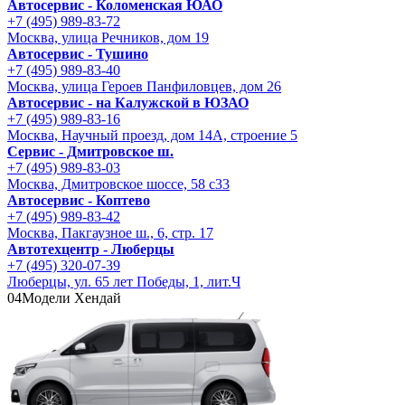
Автосервис - Коломенская ЮАО
+7 (495) 989-83-72
Москва, улица Речников, дом 19
Автосервис - Тушино
+7 (495) 989-83-40
Москва, улица Героев Панфиловцев, дом 26
Автосервис - на Калужской в ЮЗАО
+7 (495) 989-83-16
Москва, Научный проезд, дом 14А, строение 5
Сервис - Дмитровское ш.
+7 (495) 989-83-03
Москва, Дмитровское шоссе, 58 с33
Автосервис - Коптево
+7 (495) 989-83-42
Москва, Пакгаузное ш., 6, стр. 17
Автотехцентр - Люберцы
+7 (495) 320-07-39
Люберцы, ул. 65 лет Победы, 1, лит.Ч
04
Модели Хендай