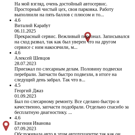
На мой взгляд, очень достойный автосервис.
Просторный чистый цех, своя парковка. Работу
выполнили на пять баллов с плюсом и то...
4.6
Виталий Карабут
06.11.2025
Прекрасный сервис. Вежливый персонал. Записывался
на сход развал, так как был уверен что на другом
сервисе с ним накосячили, м...
4.6
Алексей Шевцов
28.07.2023
Приезжал по слесарным делам. Половину подвески
перебрали. Запчасти быстро подвезли, в итоге на
следущий день забрал. Так что в...
4.5
Георгий Джаз
01.09.2023
Был по слесарному ремонту. Все сделано быстро и
качественно, запчасти подобрали. Отдельно спасибо за
бесплатную диагностику. ...
4.6
Евгения Иванова
07.09.2023
Обслуживала авто в этом автотехцентре так как он