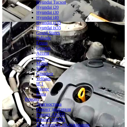
Hyundai Tucson
Hyundai i20
Hyundai i30
Hyundai i40
Hyundai ix35
Hyundai ix55
Grand Starex
Palisade
Equus
Genesis
Accent
Getz
Matrix
Staria
Grandeur
Veloster
H-1
Avante
Kona
Ремонт
Диагностика
Ремонт двигателя
Ремонт АКПП
Ремонт МКПП
Техническое обслуживание