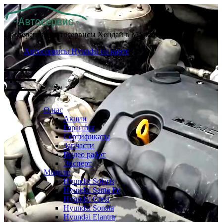
Проверенные автосервисы Хендай в Москве
Автосервисы Hyundai на карте
О нас
Акции
Гарантия
Сертификаты
Запчасти
Видео работ
Эксперт
Модели
Hyundai Solaris
Hyundai Santa Fe
Hyundai Creta
Hyundai Sonata
Hyundai Elantra