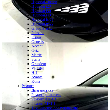
Hyundai Tucson
Hyundai i20
Hyundai i30
Hyundai i40
Hyundai ix35
Hyundai ix55
Grand Starex
Palisade
Equus
Genesis
Accent
Getz
Matrix
Staria
Grandeur
Veloster
H-1
Avante
Kona
Ремонт
Диагностика
Ремонт двигателя
Ремонт АКПП
Ремонт МКПП
Техническое обслуживание