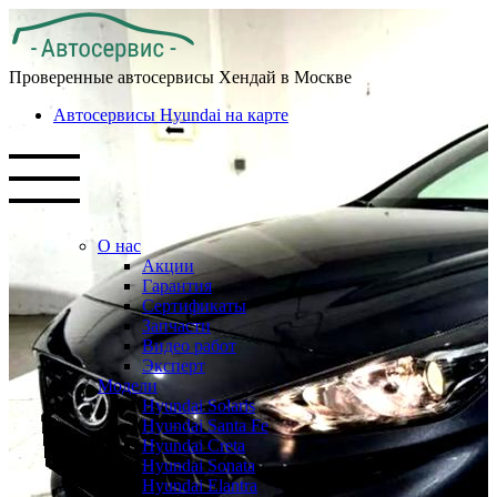
Проверенные автосервисы Хендай в Москве
Автосервисы Hyundai на карте
О нас
Акции
Гарантия
Сертификаты
Запчасти
Видео работ
Эксперт
Модели
Hyundai Solaris
Hyundai Santa Fe
Hyundai Creta
Hyundai Sonata
Hyundai Elantra