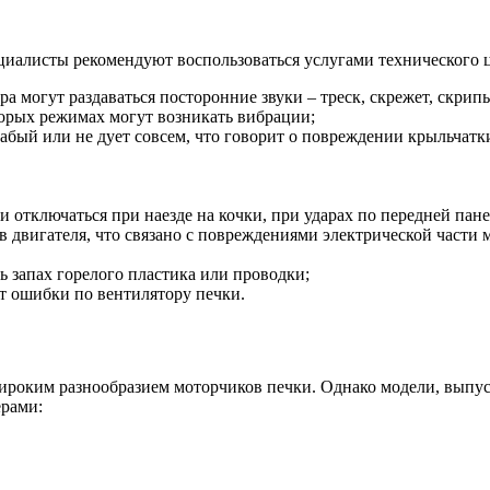
циалисты рекомендуют воспользоваться услугами технического ц
 могут раздаваться посторонние звуки – треск, скрежет, скрипы
торых режимах могут возникать вибрации;
лабый или не дует совсем, что говорит о повреждении крыльчатк
 отключаться при наезде на кочки, при ударах по передней пане
ов двигателя, что связано с повреждениями электрической части
 запах горелого пластика или проводки;
т ошибки по вентилятору печки.
оким разнообразием моторчиков печки. Однако модели, выпуска
рами: