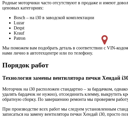
Родные моторчики часто отсутствуют в продаже и имеют дово
ценовых категориях:
Bosch – на i30 в заводской комплектации
Luzar
Deqst
Krauf
Patron
Мы поможем вам подобрать деталь в соответствии с VIN-кодом
нами лично в автотехцентре или по телефону.
Порядок работ
Технология замены вентилятора печки Хендай i3
Моторчик на i30 расположен стандартно – за бардачком, однак
удалять бардачок не нужно), отсоединить клемму, выкрутить к
обратную сборку. По завершению ремонта мы проверяем работ
При производстве всех работ мы следуем установленным станд
записаться на замену вентилятора печки Хендай i30, просто по