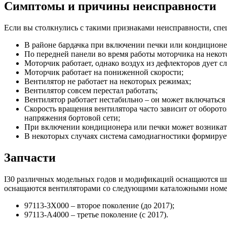
Симптомы и причины неисправности
Если вы столкнулись с такими признаками неисправности, спе
В районе бардачка при включении печки или кондиционера
По передней панели во время работы моторчика на неко
Моторчик работает, однако воздух из дефлекторов дует с
Моторчик работает на пониженной скорости;
Вентилятор не работает на некоторых режимах;
Вентилятор совсем перестал работать;
Вентилятор работает нестабильно – он может включаться и
Скорость вращения вентилятора часто зависит от оборот
напряжения бортовой сети;
При включении кондиционера или печки может возникать
В некоторых случаях система самодиагностики формируе
Запчасти
I30 различных модельных годов и модификаций оснащаются шир
оснащаются вентиляторами со следующими каталожными номе
97113-3X000 – второе поколение (до 2017);
97113-A4000 – третье поколение (с 2017).