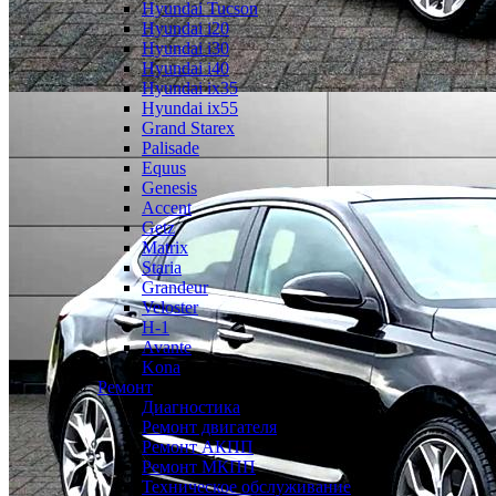
Hyundai Tucson
Hyundai i20
Hyundai i30
Hyundai i40
Hyundai ix35
Hyundai ix55
Grand Starex
Palisade
Equus
Genesis
Accent
Getz
Matrix
Staria
Grandeur
Veloster
H-1
Avante
Kona
Ремонт
Диагностика
Ремонт двигателя
Ремонт АКПП
Ремонт МКПП
Техническое обслуживание