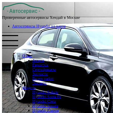
Проверенные автосервисы Хендай в Москве
Автосервисы Hyundai на карте
О нас
Акции
Гарантия
Сертификаты
Запчасти
Видео работ
Эксперт
Модели
Hyundai Solaris
Hyundai Santa Fe
Hyundai Creta
Hyundai Sonata
Hyundai Elantra