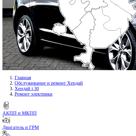
Главная
Обслуживание и ремонт Хендай
Хендай i 30
Ремонт электрики
АКПП и МКПП
Двигатель и ГРМ