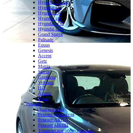
Hyundai Tucson
Hyundai i20
Hyundai i30
Hyundai i40
Hyundai ix35
Hyundai ix55
Grand Starex
Palisade
Equus
Genesis
Accent
Getz
Matrix
Staria
Grandeur
Veloster
H-1
Avante
Kona
Ремонт
Диагностика
Ремонт двигателя
Ремонт АКПП
Ремонт МКПП
Техническое обслуживание