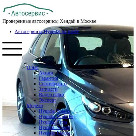
Проверенные автосервисы Хендай в Москве
Автосервисы Hyundai на карте
О нас
Акции
Гарантия
Сертификаты
Запчасти
Видео работ
Эксперт
Модели
Hyundai Solaris
Hyundai Santa Fe
Hyundai Creta
Hyundai Sonata
Hyundai Elantra