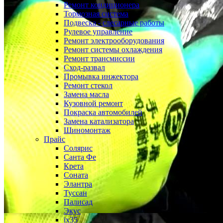
Ремонт кондиционера
Тормозная система
Подвеска - слесарные работы
Рулевое управление
Ремонт электрооборудования
Ремонт системы охлаждения
Ремонт трансмиссии
Сход-развал
Промывка инжектора
Ремонт стекол
Замена масла
Кузовной ремонт
Покраска автомобилей
Замена катализатора
Шиномонтаж
Прайс
Солярис
Санта Фе
Крета
Соната
Элантра
Туссан
Палисад
Экус
ix35