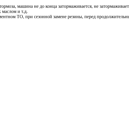
ормоза, машина не до конца затормаживается, не затормаживается
маслом и т.д.
ментном ТО, при сезонной замене резины, перед продолжительн