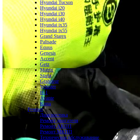
Hyundai Tucson
Hyundai i20
Hyundai i30
Hyundai i40
Hyundai ix35
Hyundai ix55
Grand Starex
Palisade
Equus
Genesis
Accent
Getz
Matrix
Staria
Grandeur
Veloster
H-1
Avante
Kona
Ремонт
Диагностика
Ремонт двигателя
Ремонт АКПП
Ремонт МКПП
Техническое обслуживание