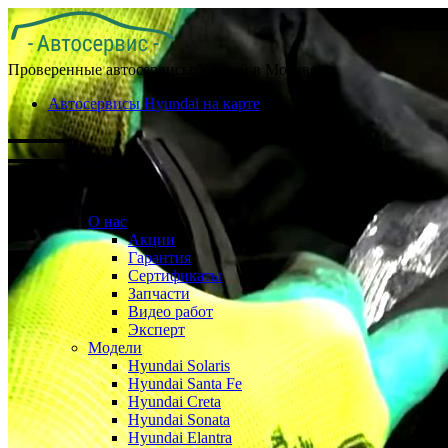
Проверенные автосервисы Хендай в Москве
Автосервисы Hyundai на карте
О нас
Акции
Гарантия
Сертификаты
Запчасти
Видео работ
Эксперт
Модели
Hyundai Solaris
Hyundai Santa Fe
Hyundai Creta
Hyundai Sonata
Hyundai Elantra