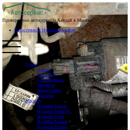
Проверенные автосервисы Хендай в Москве
Автосервисы Hyundai на карте
О нас
Акции
Гарантия
Сертификаты
Запчасти
Видео работ
Эксперт
Модели
Hyundai Solaris
Hyundai Santa Fe
Hyundai Creta
Hyundai Sonata
Hyundai Elantra