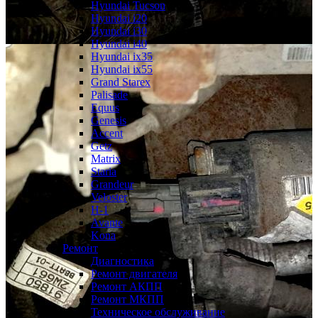
Hyundai Tucson
Hyundai i20
Hyundai i30
Hyundai i40
Hyundai ix35
Hyundai ix55
Grand Starex
Palisade
Equus
Genesis
Accent
Getz
Matrix
Staria
Grandeur
Veloster
H-1
Avante
Kona
Ремонт
Диагностика
Ремонт двигателя
Ремонт АКПП
Ремонт МКПП
Техническое обслуживание