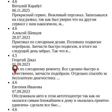
4.6
Виталий Карабут
06.11.2025
Прекрасный сервис. Вежливый персонал. Записывался
на сход развал, так как был уверен что на другом
сервисе с ним накосячили, м...
4.6
Алексей Шевцов
28.07.2023
Приезжал по слесарным делам. Половину подвески
перебрали. Запчасти быстро подвезли, в итоге на
следущий день забрал. Так что в...
4.5
Георгий Джаз
01.09.2023
Был по слесарному ремонту. Все сделано быстро и
качественно, запчасти подобрали. Отдельно спасибо за
бесплатную диагностику. ...
4.6
Евгения Иванова
07.09.2023
Обслуживала авто в этом автотехцентре так как он
оказался самым ближайшим к дому и оказалась приятно
удивлена- сделали все быс...
4.6