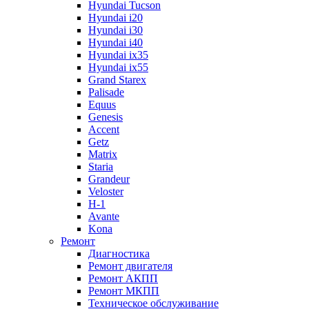
Hyundai Tucson
Hyundai i20
Hyundai i30
Hyundai i40
Hyundai ix35
Hyundai ix55
Grand Starex
Palisade
Equus
Genesis
Accent
Getz
Matrix
Staria
Grandeur
Veloster
H-1
Avante
Kona
Ремонт
Диагностика
Ремонт двигателя
Ремонт АКПП
Ремонт МКПП
Техническое обслуживание