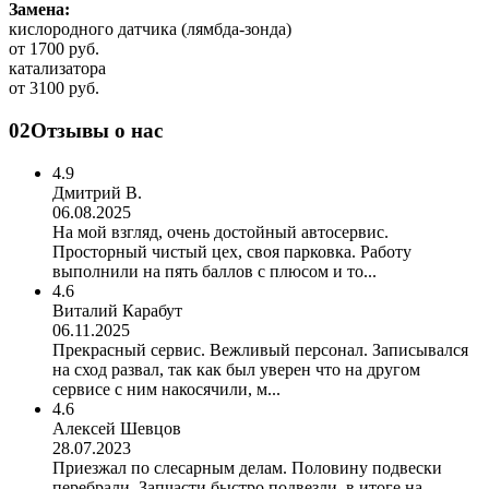
Замена:
кислородного датчика (лямбда-зонда)
от 1700 руб.
катализатора
от 3100 руб.
02
Отзывы о нас
4.9
Дмитрий В.
06.08.2025
На мой взгляд, очень достойный автосервис.
Просторный чистый цех, своя парковка. Работу
выполнили на пять баллов с плюсом и то...
4.6
Виталий Карабут
06.11.2025
Прекрасный сервис. Вежливый персонал. Записывался
на сход развал, так как был уверен что на другом
сервисе с ним накосячили, м...
4.6
Алексей Шевцов
28.07.2023
Приезжал по слесарным делам. Половину подвески
перебрали. Запчасти быстро подвезли, в итоге на