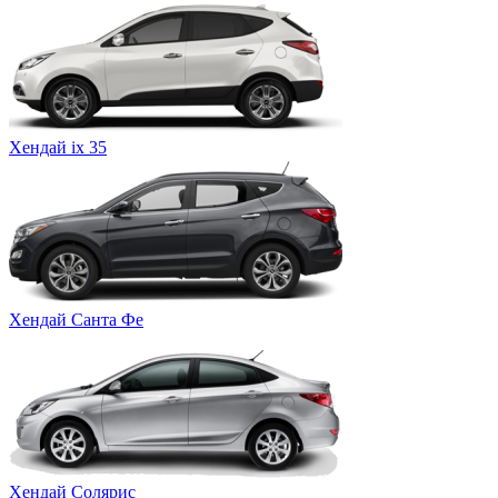
Хендай ix 35
Хендай Санта Фе
Хендай Солярис