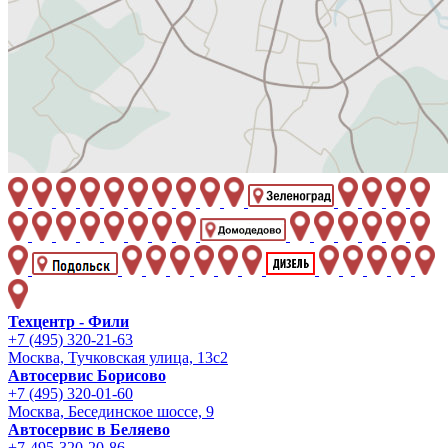
Техцентр - Фили
+7 (495) 320-21-63
Москва, Тучковская улица, 13с2
Автосервис Борисово
+7 (495) 320-01-60
Москва, Бесединское шоссе, 9
Автосервис в Беляево
+7-495-320-20-86