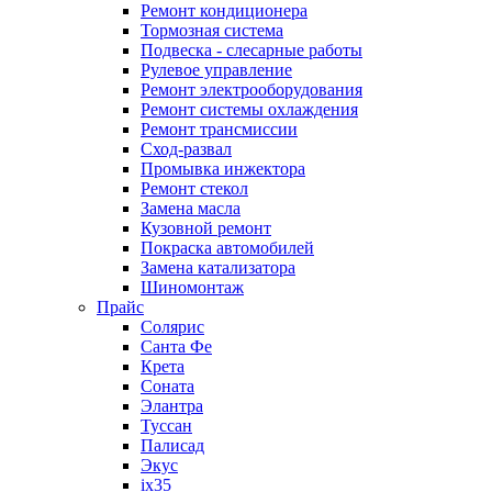
Ремонт кондиционера
Тормозная система
Подвеска - слесарные работы
Рулевое управление
Ремонт электрооборудования
Ремонт системы охлаждения
Ремонт трансмиссии
Сход-развал
Промывка инжектора
Ремонт стекол
Замена масла
Кузовной ремонт
Покраска автомобилей
Замена катализатора
Шиномонтаж
Прайс
Солярис
Санта Фе
Крета
Соната
Элантра
Туссан
Палисад
Экус
ix35