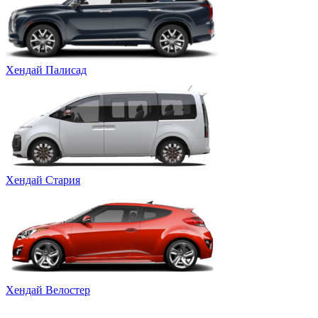
Хендай Палисад
Хендай Стария
Хендай Велостер