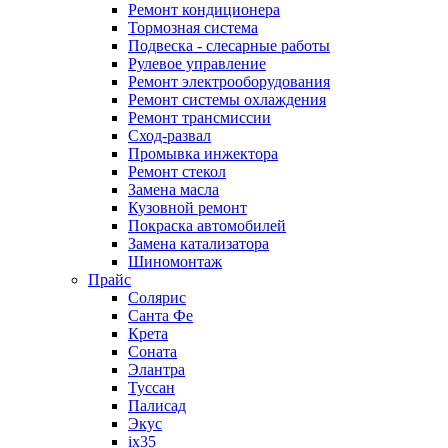
Ремонт кондиционера
Тормозная система
Подвеска - слесарные работы
Рулевое управление
Ремонт электрооборудования
Ремонт системы охлаждения
Ремонт трансмиссии
Сход-развал
Промывка инжектора
Ремонт стекол
Замена масла
Кузовной ремонт
Покраска автомобилей
Замена катализатора
Шиномонтаж
Прайс
Солярис
Санта Фе
Крета
Соната
Элантра
Туссан
Палисад
Экус
ix35