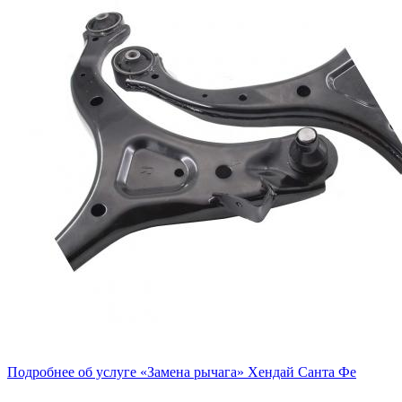
Подробнее об услуге «Замена рычага» Хендай Санта Фе