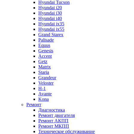
Hyundai Tucson
Hyundai i20
Hyundai i30
Hyundai i40
Hyundai ix35
Hyundai ix55
Grand Starex
Palisade
Equus
Genesis
Accent
Getz
Matrix
Staria
Grandeur
Veloster
H-1
Avante
Kona
Ремонт
Диагностика
Ремонт двигателя
Ремонт АКПП
Ремонт МКПП
Техническое обслуживание