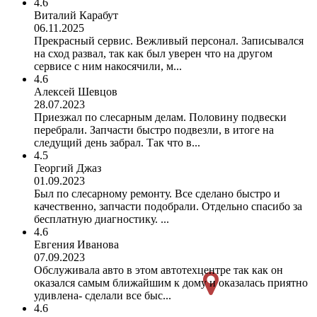
4.6
Виталий Карабут
06.11.2025
Прекрасный сервис. Вежливый персонал. Записывался
на сход развал, так как был уверен что на другом
сервисе с ним накосячили, м...
4.6
Алексей Шевцов
28.07.2023
Приезжал по слесарным делам. Половину подвески
перебрали. Запчасти быстро подвезли, в итоге на
следущий день забрал. Так что в...
4.5
Георгий Джаз
01.09.2023
Был по слесарному ремонту. Все сделано быстро и
качественно, запчасти подобрали. Отдельно спасибо за
бесплатную диагностику. ...
4.6
Евгения Иванова
07.09.2023
Обслуживала авто в этом автотехцентре так как он
оказался самым ближайшим к дому и оказалась приятно
удивлена- сделали все быс...
4.6