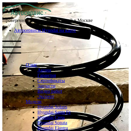
Проверенные автосервисы Хендай в Москве
Автосервисы Hyundai на карте
О нас
Акции
Гарантия
Сертификаты
Запчасти
Видео работ
Эксперт
Модели
Hyundai Solaris
Hyundai Santa Fe
Hyundai Creta
Hyundai Sonata
Hyundai Elantra