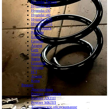
Hyundai Tucson
Hyundai i20
Hyundai i30
Hyundai i40
Hyundai ix35
Hyundai ix55
Grand Starex
Palisade
Equus
Genesis
Accent
Getz
Matrix
Staria
Grandeur
Veloster
H-1
Avante
Kona
Ремонт
Диагностика
Ремонт двигателя
Ремонт АКПП
Ремонт МКПП
Техническое обслуживание