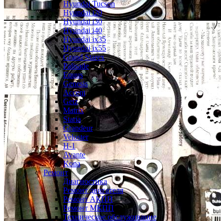
Hyundai Tucson
Hyundai i20
Hyundai i30
Hyundai i40
Hyundai ix35
Hyundai ix55
Grand Starex
Palisade
Equus
Genesis
Accent
Getz
Matrix
Staria
Grandeur
Veloster
H-1
Avante
Kona
Ремонт
Диагностика
Ремонт двигателя
Ремонт АКПП
Ремонт МКПП
Техническое обслуживание