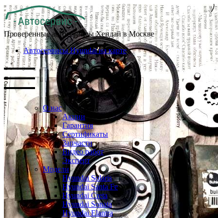
Проверенные автосервисы Хендай в Москве
Автосервисы Hyundai на карте
О нас
Акции
Гарантия
Сертификаты
Запчасти
Видео работ
Эксперт
Модели
Hyundai Solaris
Hyundai Santa Fe
Hyundai Creta
Hyundai Sonata
Hyundai Elantra