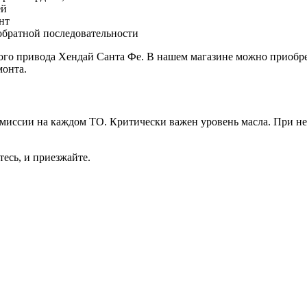
ей
нт
обратной последовательности
о привода Хендай Санта Фе. В нашем магазине можно приобрес
монта.
смиссии на каждом ТО. Критически важен уровень масла. При не
есь, и приезжайте.