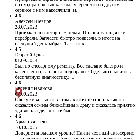
на сход развал, так как был уверен что на другом
сервисе с ним накосячили, м...
4.6
Алексей Шевцов
28.07.2023
Приезжал по слесарным делам. Половину подвески
перебрали. Запчасти быстро подвезли, в итоге на
следущий день забрал. Так что в...
4.5
Георгий Джаз
01.09.2023
Был по слесарному ремонту. Все сделано быстро и
качественно, запчасти подобрали. Отдельно спасибо за
бесплатную диагностику. ...
4.6
Евгения Иванова
07.09.2023
Обслуживала авто в этом автотехцентре так как он
оказался самым ближайшим к дому и оказалась приятно
удивлена- сделали все быс...
4.6
Армен халатян
10.10.2025
Доверие на высшем уровне! Найти честный автосервис
– это дорогого стоит. Здесь мне сразу же предоставили