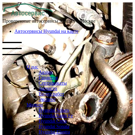
Проверенные автосервисы Хендай в Москве
Автосервисы Hyundai на карте
О нас
Акции
Гарантия
Сертификаты
Запчасти
Видео работ
Эксперт
Модели
Hyundai Solaris
Hyundai Santa Fe
Hyundai Creta
Hyundai Sonata
Hyundai Elantra