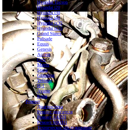
Hyundai Tucson
Hyundai i20
Hyundai i30
Hyundai i40
Hyundai ix35
Hyundai ix55
Grand Starex
Palisade
Equus
Genesis
Accent
Getz
Matrix
Staria
Grandeur
Veloster
H-1
Avante
Kona
Ремонт
Диагностика
Ремонт двигателя
Ремонт АКПП
Ремонт МКПП
Техническое обслуживание